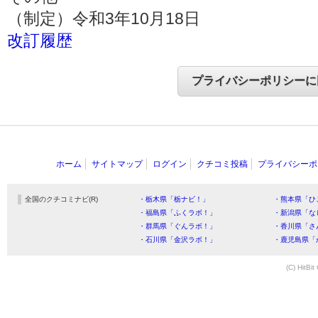
（制定）令和3年10月18日
改訂履歴
ホーム
サイトマップ
ログイン
クチコミ投稿
プライバシーポ
全国のクチコミナビ(R)
・栃木県「栃ナビ！」
・熊本県「ひ
・福島県「ふくラボ！」
・新潟県「な
・群馬県「ぐんラボ！」
・香川県「さ
・石川県「金沢ラボ！」
・鹿児島県「
(C) HitBit