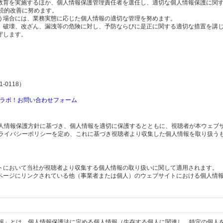
の教育を実施するほか、個人情報保護管理責任者を選任し、適切な個人情報保護に関
続的改善に努めます。
行う場合には、業務実態に応じた個人情報の適切な管理を努めます。
失、破壊、改ざん、漏洩等の危険に対し、予防ならびに是正に関する適切な措置を講
守します。
-0118）
ラボ！お問い合わせフォーム
人情報保護方針に基づき、個人情報を適切に保護するとともに、視聴者が本ウェブ
ライバシーポリシーを定め、これに基づき視聴者より収集した個人情報を取り扱う
イトにおいて当社が視聴者より収集する個人情報の取り扱いに関して適用されます。
ブページにリンクされている他（事業者または個人）のウェブサイトにおける個人情
報」とは、個人情報保護法に定める個人情報（生存する個人に関連し、特定の個人