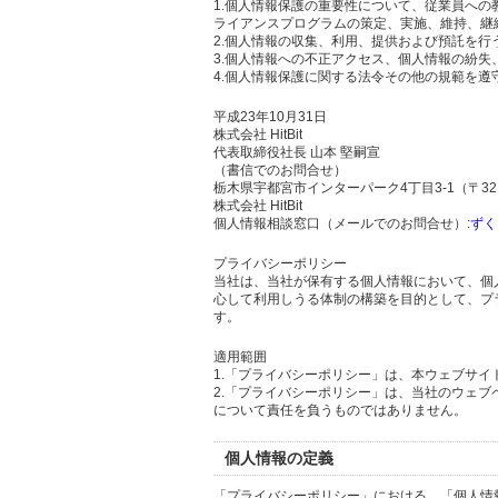
1.個人情報保護の重要性について、従業員へ
ライアンスプログラムの策定、実施、維持、継
2.個人情報の収集、利用、提供および預託を
3.個人情報への不正アクセス、個人情報の紛
4.個人情報保護に関する法令その他の規範を遵
平成23年10月31日
株式会社 HitBit
代表取締役社長 山本 堅嗣宣
（書信でのお問合せ）
栃木県宇都宮市インターパーク4丁目3-1（〒321
株式会社 HitBit
個人情報相談窓口（メールでのお問合せ）:
ずく
プライバシーポリシー
当社は、当社が保有する個人情報において、個
心して利用しうる体制の構築を目的として、プ
す。
適用範囲
1.「プライバシーポリシー」は、本ウェブサ
2.「プライバシーポリシー」は、当社のウェ
について責任を負うものではありません。
個人情報の定義
「プライバシーポリシー」における、「個人情