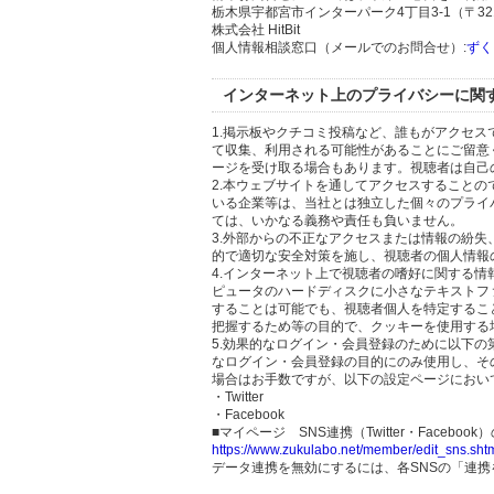
栃木県宇都宮市インターパーク4丁目3-1（〒321
株式会社 HitBit
個人情報相談窓口（メールでのお問合せ）:
ずく
インターネット上のプライバシーに関
1.掲示板やクチコミ投稿など、誰もがアクセ
て収集、利用される可能性があることにご留意
ージを受け取る場合もあります。視聴者は自己
2.本ウェブサイトを通してアクセスすること
いる企業等は、当社とは独立した個々のプライ
ては、いかなる義務や責任も負いません。
3.外部からの不正なアクセスまたは情報の紛失、破壊
的で適切な安全対策を施し、視聴者の個人情報
4.インターネット上で視聴者の嗜好に関する情報
ピュータのハードディスクに小さなテキストフ
することは可能でも、視聴者個人を特定するこ
把握するため等の目的で、クッキーを使用する
5.効果的なログイン・会員登録のために以下
なログイン・会員登録の目的にのみ使用し、そ
場合はお手数ですが、以下の設定ページにおい
・Twitter
・Facebook
■マイページ SNS連携（Twitter・Facebook
https://www.zukulabo.net/member/edit_sns.sht
データ連携を無効にするには、各SNSの「連