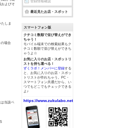
登録情報確認
報およびそ
最近見たお店・スポット
いたしま
スマートフォン版
クチコミ数順で並び替えができ
ちゃう！
この場合
モバイル端末での検索結果もク
チコミ数順で並び替えができち
ゃうよ☆
お気に入りのお店・スポットリ
ストを持ち運べる！
ずくラボ！メンバーに登録
する
と、お気に入りのお店・スポッ
トリストが作れちゃう。PC・
スマートフォン共通だから、い
つでもどこでもチェックできる
よ♪
https://www.zukulabo.net/
社は当該ペ
S