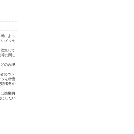
用者によっ
ないメッセ
を収集して
動等に関し
)などの合理
用者のコン
ータを特定
視聴者数の
タは効果的
効にしたい