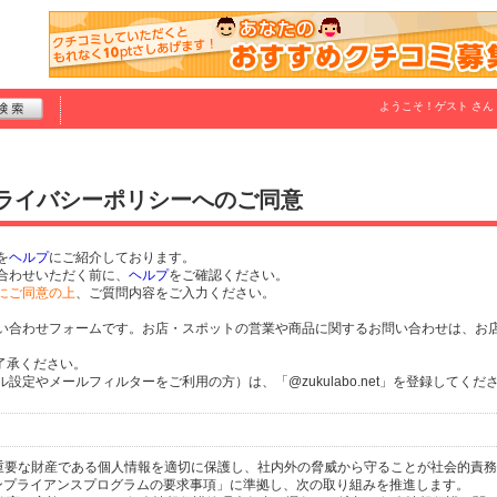
ようこそ！
ゲスト
さん
プライバシーポリシーへのご同意
を
ヘルプ
にご紹介しております。
合わせいただく前に、
ヘルプ
をご確認ください。
にご同意の上
、ご質問内容をご入力ください。
い合わせフォームです。お店・スポットの営業や商品に関するお問い合わせは、お
了承ください。
定やメールフィルターをご利用の方）は、「@zukulabo.net」を登録してくだ
個人の重要な財産である個人情報を適切に保護し、社内外の脅威から守ることが社会的責
するコンプライアンスプログラムの要求事項」に準拠し、次の取り組みを推進します。