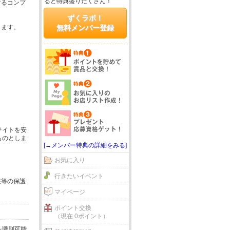
ると特典盛りだくさん！
するコンプ
ずくラボ！
じます。
無料メンバー登録
サイトを安
ものとしま
[→メンバー特典の詳細をみる]
お気に入り
行きたいイベント
報等の保護
マイページ
ポイント交換
（現在 0ポイント）
を識別可能