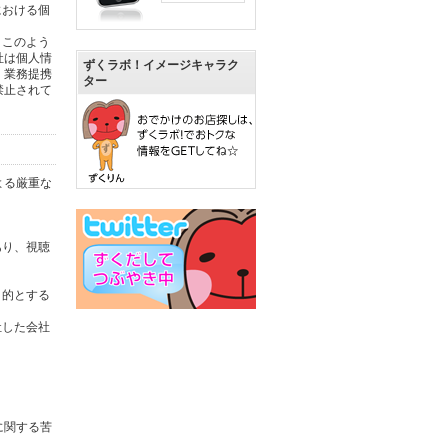
における個
。このよう
社は個人情
ずくラボ！イメージキャラク
。業務提携
ター
禁止されて
よる厳重な
あり、視聴
目的とする
社した会社
に関する苦