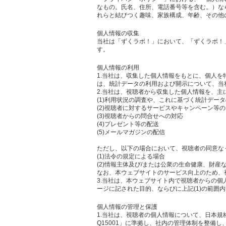
なもの。氏名、住所、電話番号等を含む。）な
れらと結びつく趣味、家族構成、年齢、その他
個人情報の収集
当社は「ずくラボ！」において、「ずくラボ！
す。
個人情報の利用
1.当社は、収集した個人情報をもとに、個人
は、統計データの利用および開示について、当
2.当社は、視聴者から収集した個人情報を、主
(1)利用状況の調査や、これに基づく統計デー
(2)視聴者に対するサービスやキャンペーン等
(3)視聴者からの問合せへの対応
(4)プレゼント等の配送
(5)メールマガジンの配信
ただし、以下の場合において、視聴者の同意な
(1)法令の規定による場合
(2)情報主体及び/または公衆の生命健康、財
なお、本ウェブサイトのサービス向上のため、
3.当社は、本ウェブサイト内で視聴者からの
ージに記された目的、ならびに上記(1)の範囲
個人情報の管理と保護
1.当社は、視聴者の個人情報について、日本規
Q15001」に準拠し、社内の管理体制を整備