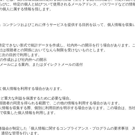
らびに、特定の個人と結びついて使用されるメールアドレス、パスワードなどの情
の個人に属する情報を指します。
」コンテンツおよびこれに伴うサービスを提供する目的を以って、個人情報を収集
を特定できない形式で統計データを作成し、社内外への開示を行う場合があります。
社は視聴者との関係においてなんら制限を受けないものとします。
に次の目的で利用します。
タの作成および社内外への開示
のメールによる案内、またはダイレクトメールの送付
く個人情報を利用する場合があります。
産など重大な利益を保護するために必要な場合。
視聴者の同意を得られる範囲で、この他の情報を利用する場合があります。
個人情報を収集する際、個別に利用目的を明示する場合があります。この場合は、当
内で収集した個人情報を利用します。
格協会が制定した「個人情報に関するコンプライアンス・プログラムの要求事項 JI
し、適切な管理を行います。