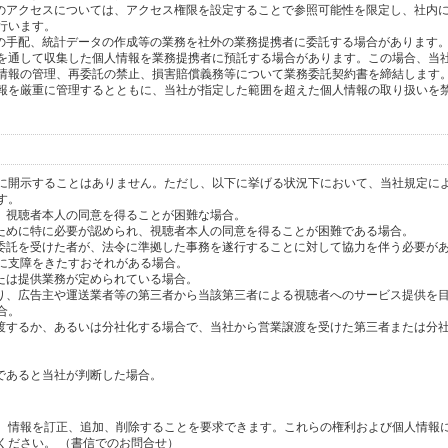
へのアクセスについては、アクセス権限を設定することで参照可能性を限定し、社内
行います。
送の手配、統計データの作成等の業務を社外の業務提携者に委託する場合があります
を通して収集した個人情報を業務提携者に預託する場合があります。この場合、当
情報の管理、再委託の禁止、損害賠償義務等について業務委託契約書を締結します
報を厳重に管理するとともに、当社が指定した範囲を超えた個人情報の取り扱いを
に開示することはありません。ただし、以下に挙げる状況下において、当社規定に
す。
り、視聴者本人の同意を得ることが困難な場合。
のために特に必要が認められ、視聴者本人の同意を得ることが困難である場合。
の委託を受けた者が、法令に準拠した事務を遂行することに対して協力を伴う必要が
に支障をきたすおそれがある場合。
または提供業務が定められている場合。
より、広告主や運送業者等の第三者から当該第三者による視聴者へのサービス提供を
合。
譲渡するか、あるいは分社化する場合で、当社から営業譲渡を受けた第三者または分
であると当社が判断した場合。
、情報を訂正、追加、削除することを要求できます。これらの権利および個人情報
ください。 （書信でのお問合せ）