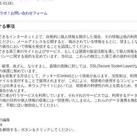
-0118）
ラボ！お問い合わせフォーム
する事項
スできるインターネット上で、自発的に個人情報を開示した場合、その情報は他の利
ください。メールアドレスを公開すると、掲示されている情報をもとに、望ましく
の責任において情報を発信することを認識してください。
のできる第三者のサイトおよびサービス、もしくは懸賞や販促活動を通して個人情報
バシーに関する規約を定めています。当社は、これらの独立した第三者の規約や活
、改ざん、なりすまし、盗聴の危険に対しては、SSL(Secure Socket Layer
の保護に努めています。
を収集する方法として、クッキー(Cookie)という技術があります。当技術は、利
ァイルを送付することで援用されますが、これにより、視聴者の使用するコンピュ
とは出来ません。本ウェブサイトにおいては、視聴者の利便性の向上を図るため、
場合があります。
の第三者が行うサービスを利用しています。それぞれのサービスでは、利用するデー
の他の目的や個人情報の収集には一切使用いたしません。これらのデータ連携を無
て、手順に従い無効化してください。
）の編集
ml
携を解除する」ボタンをクリックしてください。