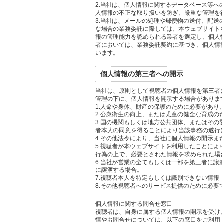
2.当社は、個人情報に関するデータベース等
人情報の不正な取り扱いを防ぎ、厳重な管理を
3.当社は、メールの処理や郵便物の送付、配
な場合の業務委託に際しては、本ウェブサイト
報の管理能力を認められる業者を選定し、個人
者においては、業務委託契約に基づき、個人情
います。
個人情報の第三者への開示
当社は、原則として視聴者の個人情報を第三者
管理の下に、個人情報を開示する場合がありま
1.人命や身体、財産の保護のために必要があ
2.公衆衛生の向上、または児童の健全な育成
3.国の機関もしくは地方公共団体、またはそ
者本人の同意を得ることにより当該事務の遂行
4.その他法令により、当社に個人情報の開示
5.視聴者が本ウェブサイトを利用したことに
行為の上で、必要とされた情報を求められた場
6.当社が営業の全てもしくは一部を第三者に
に譲渡する場合。
7.視聴者本人を特定もしくは識別できない情報
8.その他視聴者へのサービス提供のために必要
個人情報に関する問合せ窓口
視聴者は、自身に属する個人情報の開示を受け
情やお問合せについては、以下の窓口をご利用