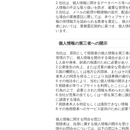
2.当社は、個人情報に関するデータベース等
人情報の不正な取り扱いを防ぎ、厳重な管理を
3.当社は、メールの処理や郵便物の送付、配
な場合の業務委託に際しては、本ウェブサイト
報の管理能力を認められる業者を選定し、個人
者においては、業務委託契約に基づき、個人情
います。
個人情報の第三者への開示
当社は、原則として視聴者の個人情報を第三者
管理の下に、個人情報を開示する場合がありま
1.人命や身体、財産の保護のために必要があ
2.公衆衛生の向上、または児童の健全な育成
3.国の機関もしくは地方公共団体、またはそ
者本人の同意を得ることにより当該事務の遂行
4.その他法令により、当社に個人情報の開示
5.視聴者が本ウェブサイトを利用したことに
行為の上で、必要とされた情報を求められた場
6.当社が営業の全てもしくは一部を第三者に
に譲渡する場合。
7.視聴者本人を特定もしくは識別できない情報
8.その他視聴者へのサービス提供のために必要
個人情報に関する問合せ窓口
視聴者は、自身に属する個人情報の開示を受け
情やお問合せについては、以下の窓口をご利用