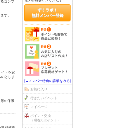
ると特典盛りだくさん！
するコンプ
ずくラボ！
じます。
無料メンバー登録
サイトを安
ものとしま
[→メンバー特典の詳細をみる]
お気に入り
行きたいイベント
報等の保護
マイページ
ポイント交換
（現在 0ポイント）
を識別可能