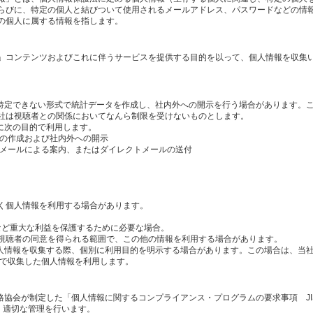
らびに、特定の個人と結びついて使用されるメールアドレス、パスワードなどの情
の個人に属する情報を指します。
」コンテンツおよびこれに伴うサービスを提供する目的を以って、個人情報を収集
を特定できない形式で統計データを作成し、社内外への開示を行う場合があります。
社は視聴者との関係においてなんら制限を受けないものとします。
に次の目的で利用します。
タの作成および社内外への開示
のメールによる案内、またはダイレクトメールの送付
く個人情報を利用する場合があります。
産など重大な利益を保護するために必要な場合。
視聴者の同意を得られる範囲で、この他の情報を利用する場合があります。
個人情報を収集する際、個別に利用目的を明示する場合があります。この場合は、当
内で収集した個人情報を利用します。
格協会が制定した「個人情報に関するコンプライアンス・プログラムの要求事項 JI
し、適切な管理を行います。