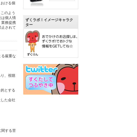
における個
。このよう
社は個人情
ずくラボ！イメージキャラク
。業務提携
ター
禁止されて
よる厳重な
あり、視聴
目的とする
社した会社
に関する苦