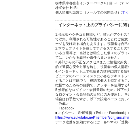
栃木県宇都宮市インターパーク4丁目3-1（〒321
株式会社 HitBit
個人情報相談窓口（メールでのお問合せ）:
ずく
インターネット上のプライバシーに関
1.掲示板やクチコミ投稿など、誰もがアクセ
て収集、利用される可能性があることにご留意
ージを受け取る場合もあります。視聴者は自己
2.本ウェブサイトを通してアクセスすること
いる企業等は、当社とは独立した個々のプライ
ては、いかなる義務や責任も負いません。
3.外部からの不正なアクセスまたは情報の紛失、破壊
的で適切な安全対策を施し、視聴者の個人情報
4.インターネット上で視聴者の嗜好に関する情報
ピュータのハードディスクに小さなテキストフ
することは可能でも、視聴者個人を特定するこ
把握するため等の目的で、クッキーを使用する
5.効果的なログイン・会員登録のために以下
なログイン・会員登録の目的にのみ使用し、そ
場合はお手数ですが、以下の設定ページにおい
・Twitter
・Facebook
■マイページ SNS連携（Twitter・Facebook
https://www.zukulabo.net/member/edit_sns.sht
データ連携を無効にするには、各SNSの「連