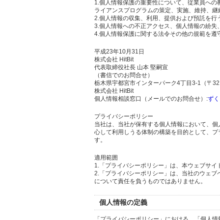
1.個人情報保護の重要性について、従業員へ
ライアンスプログラムの策定、実施、維持、継
2.個人情報の収集、利用、提供および預託を
3.個人情報への不正アクセス、個人情報の紛
4.個人情報保護に関する法令その他の規範を遵
平成23年10月31日
株式会社 HitBit
代表取締役社長 山本 堅嗣宣
（書信でのお問合せ）
栃木県宇都宮市インターパーク4丁目3-1（〒321
株式会社 HitBit
個人情報相談窓口（メールでのお問合せ）:
ずく
プライバシーポリシー
当社は、当社が保有する個人情報において、個
心して利用しうる体制の構築を目的として、プ
す。
適用範囲
1.「プライバシーポリシー」は、本ウェブサ
2.「プライバシーポリシー」は、当社のウェ
について責任を負うものではありません。
個人情報の定義
「プライバシーポリシー」における、「個人情