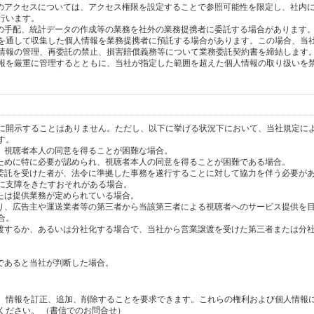
へのアクセスについては、アクセス権限を設定することで参照可能性を限定し、社内
行います。
送の手配、統計データの作成等の業務を社外の業務提携者に委託する場合があります
を通して収集した個人情報を業務提携者に預託する場合があります。この場合、当
情報の管理、再委託の禁止、損害賠償義務等について業務委託契約書を締結します
報を厳重に管理するとともに、当社が指定した範囲を超えた個人情報の取り扱いを
に開示することはありません。ただし、以下に挙げる状況下において、当社規定に
す。
り、視聴者本人の同意を得ることが困難な場合。
のために特に必要が認められ、視聴者本人の同意を得ることが困難である場合。
の委託を受けた者が、法令に準拠した事務を遂行することに対して協力を伴う必要が
に支障をきたすおそれがある場合。
または提供業務が定められている場合。
より、広告主や運送業者等の第三者から当該第三者による視聴者へのサービス提供を
合。
譲渡するか、あるいは分社化する場合で、当社から営業譲渡を受けた第三者または分
であると当社が判断した場合。
、情報を訂正、追加、削除することを要求できます。これらの権利および個人情報
ください。 （書信でのお問合せ）