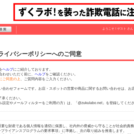
ようこそ！
ゲスト
さん
プライバシーポリシーへのご同意
を
ヘルプ
にご紹介しております。
合わせいただく前に、
ヘルプ
をご確認ください。
にご同意の上
、ご質問内容をご入力ください。
い合わせフォームです。お店・スポットの営業や商品に関するお問い合わせは、お
了承ください。
定やメールフィルターをご利用の方）は、「@zukulabo.net」を登録してくだ
個人の重要な財産である個人情報を適切に保護し、社内外の脅威から守ることが社会的責
するコンプライアンスプログラムの要求事項」に準拠し、次の取り組みを推進します。