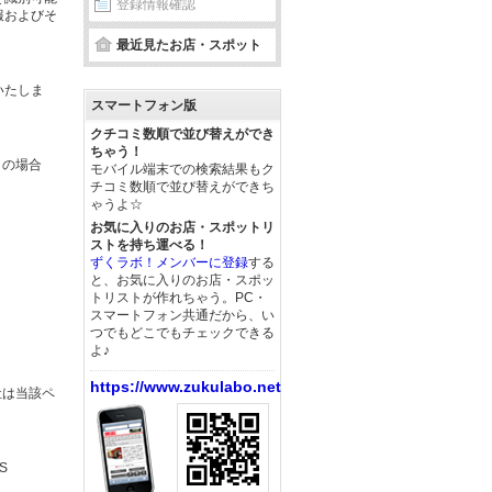
登録情報確認
報およびそ
最近見たお店・スポット
いたしま
スマートフォン版
クチコミ数順で並び替えができ
ちゃう！
この場合
モバイル端末での検索結果もク
チコミ数順で並び替えができち
ゃうよ☆
お気に入りのお店・スポットリ
ストを持ち運べる！
ずくラボ！メンバーに登録
する
と、お気に入りのお店・スポッ
トリストが作れちゃう。PC・
スマートフォン共通だから、い
つでもどこでもチェックできる
よ♪
https://www.zukulabo.net/
社は当該ペ
S