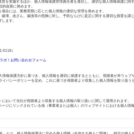
の教育を実施するほか、個人情報保護管理責任者を選任し、適切な個人情報保護に関
続的改善に努めます。
行う場合には、業務実態に応じた個人情報の適切な管理を努めます。
失、破壊、改ざん、漏洩等の危険に対し、予防ならびに是正に関する適切な措置を講
守します。
-0118）
ラボ！お問い合わせフォーム
人情報保護方針に基づき、個人情報を適切に保護するとともに、視聴者が本ウェブ
ライバシーポリシーを定め、これに基づき視聴者より収集した個人情報を取り扱う
イトにおいて当社が視聴者より収集する個人情報の取り扱いに関して適用されます。
ブページにリンクされている他（事業者または個人）のウェブサイトにおける個人情
報」とは、個人情報保護法に定める個人情報（生存する個人に関連し、特定の個人