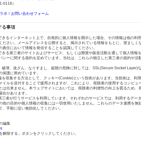
-0118）
ラボ！お問い合わせフォーム
する事項
スできるインターネット上で、自発的に個人情報を開示した場合、その情報は他の利
ください。メールアドレスを公開すると、掲示されている情報をもとに、望ましく
の責任において情報を発信することを認識してください。
のできる第三者のサイトおよびサービス、もしくは懸賞や販促活動を通して個人情報
バシーに関する規約を定めています。当社は、これらの独立した第三者の規約や活
、改ざん、なりすまし、盗聴の危険に対しては、SSL(Secure Socket Layer
の保護に努めています。
を収集する方法として、クッキー(Cookie)という技術があります。当技術は、利
ァイルを送付することで援用されますが、これにより、視聴者の使用するコンピュ
とは出来ません。本ウェブサイトにおいては、視聴者の利便性の向上を図るため、
場合があります。
の第三者が行うサービスを利用しています。それぞれのサービスでは、利用するデー
の他の目的や個人情報の収集には一切使用いたしません。これらのデータ連携を無
て、手順に従い無効化してください。
）の編集
ml
携を解除する」ボタンをクリックしてください。