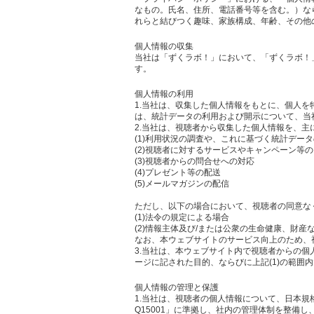
なもの。氏名、住所、電話番号等を含む。）な
れらと結びつく趣味、家族構成、年齢、その他
個人情報の収集
当社は「ずくラボ！」において、「ずくラボ！
す。
個人情報の利用
1.当社は、収集した個人情報をもとに、個人
は、統計データの利用および開示について、当
2.当社は、視聴者から収集した個人情報を、主
(1)利用状況の調査や、これに基づく統計デー
(2)視聴者に対するサービスやキャンペーン等
(3)視聴者からの問合せへの対応
(4)プレゼント等の配送
(5)メールマガジンの配信
ただし、以下の場合において、視聴者の同意な
(1)法令の規定による場合
(2)情報主体及び/または公衆の生命健康、財
なお、本ウェブサイトのサービス向上のため、
3.当社は、本ウェブサイト内で視聴者からの
ージに記された目的、ならびに上記(1)の範囲
個人情報の管理と保護
1.当社は、視聴者の個人情報について、日本規
Q15001」に準拠し、社内の管理体制を整備