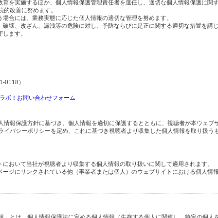
の教育を実施するほか、個人情報保護管理責任者を選任し、適切な個人情報保護に関
続的改善に努めます。
行う場合には、業務実態に応じた個人情報の適切な管理を努めます。
失、破壊、改ざん、漏洩等の危険に対し、予防ならびに是正に関する適切な措置を講
守します。
-0118）
ラボ！お問い合わせフォーム
人情報保護方針に基づき、個人情報を適切に保護するとともに、視聴者が本ウェブ
ライバシーポリシーを定め、これに基づき視聴者より収集した個人情報を取り扱う
イトにおいて当社が視聴者より収集する個人情報の取り扱いに関して適用されます。
ブページにリンクされている他（事業者または個人）のウェブサイトにおける個人情
報」とは、個人情報保護法に定める個人情報（生存する個人に関連し、特定の個人