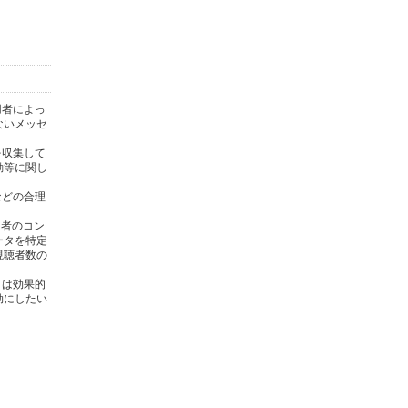
用者によっ
ないメッセ
を収集して
動等に関し
)などの合理
用者のコン
ータを特定
視聴者数の
タは効果的
効にしたい