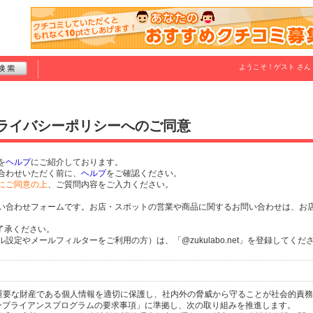
ようこそ！
ゲスト
さん
プライバシーポリシーへのご同意
を
ヘルプ
にご紹介しております。
合わせいただく前に、
ヘルプ
をご確認ください。
にご同意の上
、ご質問内容をご入力ください。
い合わせフォームです。お店・スポットの営業や商品に関するお問い合わせは、お
了承ください。
定やメールフィルターをご利用の方）は、「@zukulabo.net」を登録してくだ
個人の重要な財産である個人情報を適切に保護し、社内外の脅威から守ることが社会的責
するコンプライアンスプログラムの要求事項」に準拠し、次の取り組みを推進します。