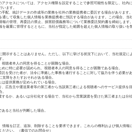
へのアクセスについては、アクセス権限を設定することで参照可能性を限定し、社内
行います。
送の手配、統計データの作成等の業務を社外の業務提携者に委託する場合があります
を通して収集した個人情報を業務提携者に預託する場合があります。この場合、当
情報の管理、再委託の禁止、損害賠償義務等について業務委託契約書を締結します
報を厳重に管理するとともに、当社が指定した範囲を超えた個人情報の取り扱いを
に開示することはありません。ただし、以下に挙げる状況下において、当社規定に
す。
り、視聴者本人の同意を得ることが困難な場合。
のために特に必要が認められ、視聴者本人の同意を得ることが困難である場合。
の委託を受けた者が、法令に準拠した事務を遂行することに対して協力を伴う必要が
に支障をきたすおそれがある場合。
または提供業務が定められている場合。
より、広告主や運送業者等の第三者から当該第三者による視聴者へのサービス提供を
合。
譲渡するか、あるいは分社化する場合で、当社から営業譲渡を受けた第三者または分
であると当社が判断した場合。
、情報を訂正、追加、削除することを要求できます。これらの権利および個人情報
ください。 （書信でのお問合せ）