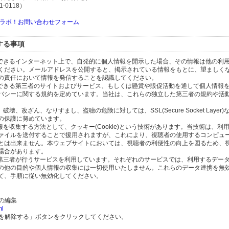
-0118）
ラボ！お問い合わせフォーム
する事項
スできるインターネット上で、自発的に個人情報を開示した場合、その情報は他の利
ください。メールアドレスを公開すると、掲示されている情報をもとに、望ましく
の責任において情報を発信することを認識してください。
のできる第三者のサイトおよびサービス、もしくは懸賞や販促活動を通して個人情報
バシーに関する規約を定めています。当社は、これらの独立した第三者の規約や活
、改ざん、なりすまし、盗聴の危険に対しては、SSL(Secure Socket Layer
の保護に努めています。
を収集する方法として、クッキー(Cookie)という技術があります。当技術は、利
ァイルを送付することで援用されますが、これにより、視聴者の使用するコンピュ
とは出来ません。本ウェブサイトにおいては、視聴者の利便性の向上を図るため、
場合があります。
の第三者が行うサービスを利用しています。それぞれのサービスでは、利用するデー
の他の目的や個人情報の収集には一切使用いたしません。これらのデータ連携を無
て、手順に従い無効化してください。
）の編集
ml
携を解除する」ボタンをクリックしてください。