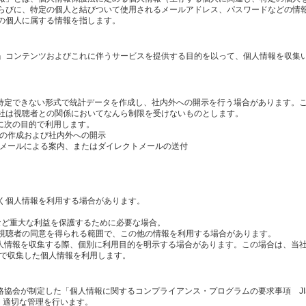
らびに、特定の個人と結びついて使用されるメールアドレス、パスワードなどの情
の個人に属する情報を指します。
」コンテンツおよびこれに伴うサービスを提供する目的を以って、個人情報を収集
を特定できない形式で統計データを作成し、社内外への開示を行う場合があります。
社は視聴者との関係においてなんら制限を受けないものとします。
に次の目的で利用します。
タの作成および社内外への開示
のメールによる案内、またはダイレクトメールの送付
く個人情報を利用する場合があります。
産など重大な利益を保護するために必要な場合。
視聴者の同意を得られる範囲で、この他の情報を利用する場合があります。
個人情報を収集する際、個別に利用目的を明示する場合があります。この場合は、当
内で収集した個人情報を利用します。
格協会が制定した「個人情報に関するコンプライアンス・プログラムの要求事項 JI
し、適切な管理を行います。