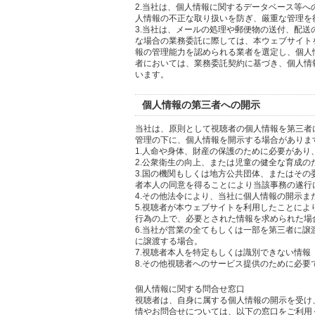
2.当社は、個人情報に関するデータベース等
人情報の不正な取り扱いを防ぎ、厳重な管理を
3.当社は、メールの処理や郵便物の送付、配
な場合の業務委託に際しては、本ウェブサイト
報の管理能力を認められる業者を選定し、個人
者においては、業務委託契約に基づき、個人情
います。
個人情報の第三者への開示
当社は、原則として視聴者の個人情報を第三者
管理の下に、個人情報を開示する場合がありま
1.人命や身体、財産の保護のために必要があ
2.公衆衛生の向上、または児童の健全な育成
3.国の機関もしくは地方公共団体、またはそ
者本人の同意を得ることにより当該事務の遂行
4.その他法令により、当社に個人情報の開示
5.視聴者が本ウェブサイトを利用したことに
行為の上で、必要とされた情報を求められた場
6.当社が営業の全てもしくは一部を第三者に
に譲渡する場合。
7.視聴者本人を特定もしくは識別できない情報
8.その他視聴者へのサービス提供のために必要
個人情報に関する問合せ窓口
視聴者は、自身に属する個人情報の開示を受け
情やお問合せについては、以下の窓口をご利用