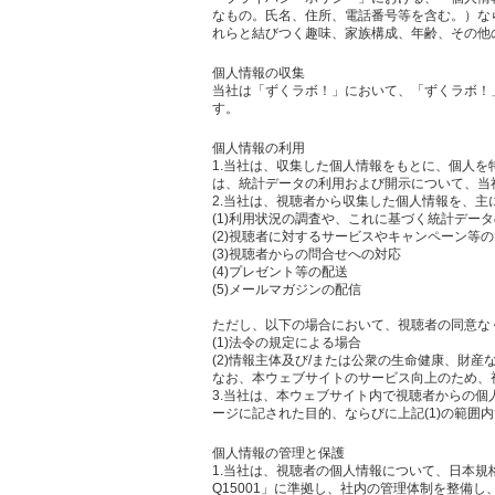
なもの。氏名、住所、電話番号等を含む。）な
れらと結びつく趣味、家族構成、年齢、その他
個人情報の収集
当社は「ずくラボ！」において、「ずくラボ！
す。
個人情報の利用
1.当社は、収集した個人情報をもとに、個人
は、統計データの利用および開示について、当
2.当社は、視聴者から収集した個人情報を、主
(1)利用状況の調査や、これに基づく統計デー
(2)視聴者に対するサービスやキャンペーン等
(3)視聴者からの問合せへの対応
(4)プレゼント等の配送
(5)メールマガジンの配信
ただし、以下の場合において、視聴者の同意な
(1)法令の規定による場合
(2)情報主体及び/または公衆の生命健康、財
なお、本ウェブサイトのサービス向上のため、
3.当社は、本ウェブサイト内で視聴者からの
ージに記された目的、ならびに上記(1)の範囲
個人情報の管理と保護
1.当社は、視聴者の個人情報について、日本規
Q15001」に準拠し、社内の管理体制を整備