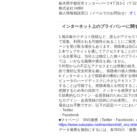
栃木県宇都宮市インターパーク4丁目3-1（〒321
株式会社 HitBit
個人情報相談窓口（メールでのお問合せ）:
ずく
インターネット上のプライバシーに関
1.掲示板やクチコミ投稿など、誰もがアクセ
て収集、利用される可能性があることにご留意
ージを受け取る場合もあります。視聴者は自己
2.本ウェブサイトを通してアクセスすること
いる企業等は、当社とは独立した個々のプライ
ては、いかなる義務や責任も負いません。
3.外部からの不正なアクセスまたは情報の紛失、破壊
的で適切な安全対策を施し、視聴者の個人情報
4.インターネット上で視聴者の嗜好に関する情報
ピュータのハードディスクに小さなテキストフ
することは可能でも、視聴者個人を特定するこ
把握するため等の目的で、クッキーを使用する
5.効果的なログイン・会員登録のために以下
なログイン・会員登録の目的にのみ使用し、そ
場合はお手数ですが、以下の設定ページにおい
・Twitter
・Facebook
■マイページ SNS連携（Twitter・Facebook
https://www.zukulabo.net/member/edit_sns.sht
データ連携を無効にするには、各SNSの「連