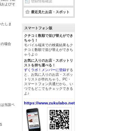
登録情報確認
報およびそ
最近見たお店・スポット
いたしま
スマートフォン版
クチコミ数順で並び替えができ
ちゃう！
この場合
モバイル端末での検索結果もク
チコミ数順で並び替えができち
ゃうよ☆
お気に入りのお店・スポットリ
ストを持ち運べる！
ずくラボ！メンバーに登録
する
と、お気に入りのお店・スポッ
トリストが作れちゃう。PC・
スマートフォン共通だから、い
つでもどこでもチェックできる
よ♪
https://www.zukulabo.net/
社は当該ペ
S