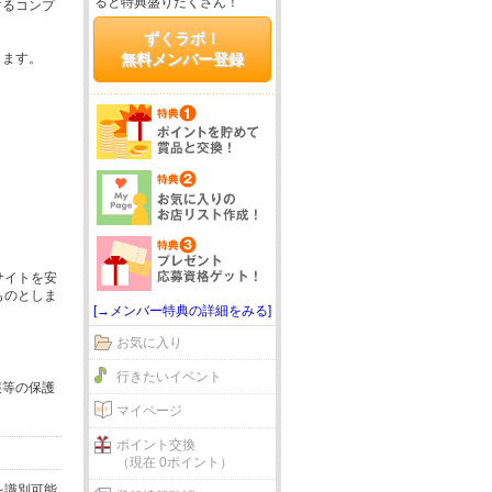
ると特典盛りだくさん！
するコンプ
ずくラボ！
じます。
無料メンバー登録
サイトを安
ものとしま
[→メンバー特典の詳細をみる]
お気に入り
行きたいイベント
報等の保護
マイページ
ポイント交換
（現在 0ポイント）
を識別可能