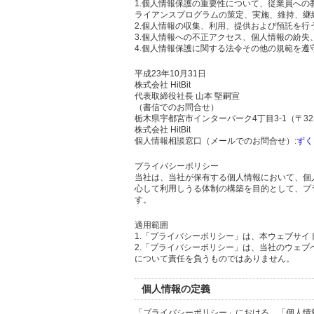
1.個人情報保護の重要性について、従業員へ
ライアンスプログラムの策定、実施、維持、継
2.個人情報の収集、利用、提供および預託を
3.個人情報への不正アクセス、個人情報の紛
4.個人情報保護に関する法令その他の規範を遵
平成23年10月31日
株式会社 HitBit
代表取締役社長 山本 堅嗣宣
（書信でのお問合せ）
栃木県宇都宮市インターパーク4丁目3-1（〒321
株式会社 HitBit
個人情報相談窓口（メールでのお問合せ）:
ずく
プライバシーポリシー
当社は、当社が保有する個人情報において、個
心して利用しうる体制の構築を目的として、プ
す。
適用範囲
1.「プライバシーポリシー」は、本ウェブサ
2.「プライバシーポリシー」は、当社のウェ
について責任を負うものではありません。
個人情報の定義
「プライバシーポリシー」における、「個人情