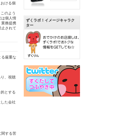
における個
。このよう
社は個人情
ずくラボ！イメージキャラク
。業務提携
ター
禁止されて
よる厳重な
あり、視聴
目的とする
社した会社
に関する苦