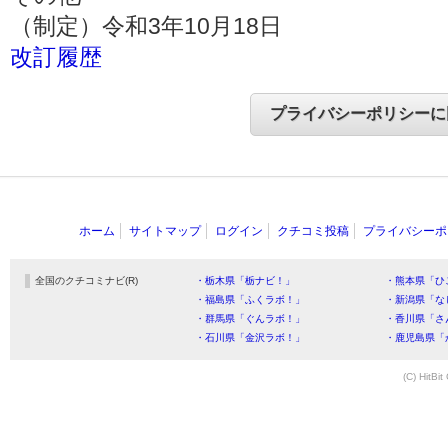
（制定）令和3年10月18日
改訂履歴
ホーム
サイトマップ
ログイン
クチコミ投稿
プライバシーポ
全国のクチコミナビ(R)
・栃木県「栃ナビ！」
・熊本県「ひ
・福島県「ふくラボ！」
・新潟県「な
・群馬県「ぐんラボ！」
・香川県「さ
・石川県「金沢ラボ！」
・鹿児島県「
(C) HitBit