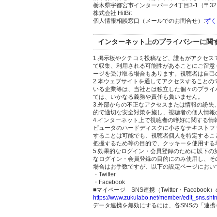
栃木県宇都宮市インターパーク4丁目3-1（〒321
株式会社 HitBit
個人情報相談窓口（メールでのお問合せ）:
ずく
インターネット上のプライバシーに関
1.掲示板やクチコミ投稿など、誰もがアクセ
て収集、利用される可能性があることにご留意
ージを受け取る場合もあります。視聴者は自己
2.本ウェブサイトを通してアクセスすること
いる企業等は、当社とは独立した個々のプライ
ては、いかなる義務や責任も負いません。
3.外部からの不正なアクセスまたは情報の紛失、破壊
的で適切な安全対策を施し、視聴者の個人情報
4.インターネット上で視聴者の嗜好に関する情報
ピュータのハードディスクに小さなテキストフ
することは可能でも、視聴者個人を特定するこ
把握するため等の目的で、クッキーを使用する
5.効果的なログイン・会員登録のために以下
なログイン・会員登録の目的にのみ使用し、そ
場合はお手数ですが、以下の設定ページにおい
・Twitter
・Facebook
■マイページ SNS連携（Twitter・Facebook
https://www.zukulabo.net/member/edit_sns.sht
データ連携を無効にするには、各SNSの「連