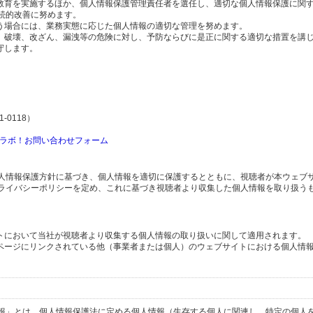
の教育を実施するほか、個人情報保護管理責任者を選任し、適切な個人情報保護に関
続的改善に努めます。
行う場合には、業務実態に応じた個人情報の適切な管理を努めます。
失、破壊、改ざん、漏洩等の危険に対し、予防ならびに是正に関する適切な措置を講
守します。
-0118）
ラボ！お問い合わせフォーム
人情報保護方針に基づき、個人情報を適切に保護するとともに、視聴者が本ウェブ
ライバシーポリシーを定め、これに基づき視聴者より収集した個人情報を取り扱う
イトにおいて当社が視聴者より収集する個人情報の取り扱いに関して適用されます。
ブページにリンクされている他（事業者または個人）のウェブサイトにおける個人情
報」とは、個人情報保護法に定める個人情報（生存する個人に関連し、特定の個人