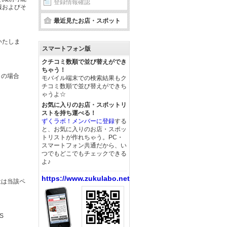
登録情報確認
報およびそ
最近見たお店・スポット
いたしま
スマートフォン版
クチコミ数順で並び替えができ
ちゃう！
この場合
モバイル端末での検索結果もク
チコミ数順で並び替えができち
ゃうよ☆
お気に入りのお店・スポットリ
ストを持ち運べる！
ずくラボ！メンバーに登録
する
と、お気に入りのお店・スポッ
トリストが作れちゃう。PC・
スマートフォン共通だから、い
つでもどこでもチェックできる
よ♪
https://www.zukulabo.net/
社は当該ペ
S