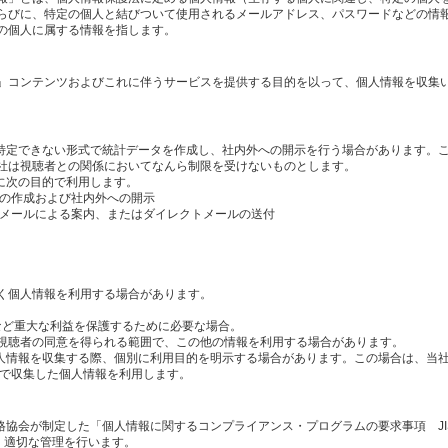
らびに、特定の個人と結びついて使用されるメールアドレス、パスワードなどの情
の個人に属する情報を指します。
」コンテンツおよびこれに伴うサービスを提供する目的を以って、個人情報を収集
を特定できない形式で統計データを作成し、社内外への開示を行う場合があります。
社は視聴者との関係においてなんら制限を受けないものとします。
に次の目的で利用します。
タの作成および社内外への開示
のメールによる案内、またはダイレクトメールの送付
く個人情報を利用する場合があります。
産など重大な利益を保護するために必要な場合。
視聴者の同意を得られる範囲で、この他の情報を利用する場合があります。
個人情報を収集する際、個別に利用目的を明示する場合があります。この場合は、当
内で収集した個人情報を利用します。
格協会が制定した「個人情報に関するコンプライアンス・プログラムの要求事項 JI
し、適切な管理を行います。