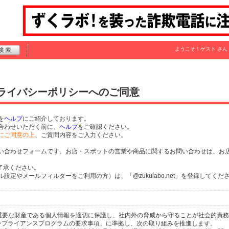
ようこそ！
ゲスト
さん
プライバシーポリシーへのご同意
を
ヘルプ
にご紹介しております。
合わせいただく前に、
ヘルプ
をご確認ください。
にご同意の上
、ご質問内容をご入力ください。
い合わせフォームです。お店・スポットの営業や商品に関するお問い合わせは、お
了承ください。
定やメールフィルターをご利用の方）は、「@zukulabo.net」を登録してくだ
個人の重要な財産である個人情報を適切に保護し、社内外の脅威から守ることが社会的責
するコンプライアンスプログラムの要求事項」に準拠し、次の取り組みを推進します。