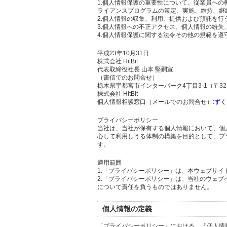
1.個人情報保護の重要性について、従業員へ
ライアンスプログラムの策定、実施、維持、継
2.個人情報の収集、利用、提供および預託を
3.個人情報への不正アクセス、個人情報の紛
4.個人情報保護に関する法令その他の規範を遵
平成23年10月31日
株式会社 HitBit
代表取締役社長 山本 堅嗣宣
（書信でのお問合せ）
栃木県宇都宮市インターパーク4丁目3-1（〒321
株式会社 HitBit
個人情報相談窓口（メールでのお問合せ）:
ずく
プライバシーポリシー
当社は、当社が保有する個人情報において、個
心して利用しうる体制の構築を目的として、プ
す。
適用範囲
1.「プライバシーポリシー」は、本ウェブサ
2.「プライバシーポリシー」は、当社のウェ
について責任を負うものではありません。
個人情報の定義
「プライバシーポリシー」における、「個人情