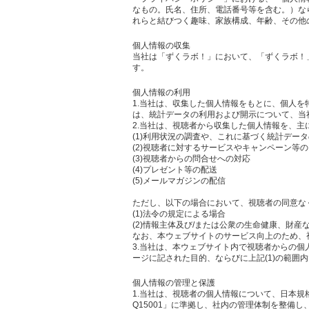
なもの。氏名、住所、電話番号等を含む。）な
れらと結びつく趣味、家族構成、年齢、その他
個人情報の収集
当社は「ずくラボ！」において、「ずくラボ！
す。
個人情報の利用
1.当社は、収集した個人情報をもとに、個人
は、統計データの利用および開示について、当
2.当社は、視聴者から収集した個人情報を、主
(1)利用状況の調査や、これに基づく統計デー
(2)視聴者に対するサービスやキャンペーン等
(3)視聴者からの問合せへの対応
(4)プレゼント等の配送
(5)メールマガジンの配信
ただし、以下の場合において、視聴者の同意な
(1)法令の規定による場合
(2)情報主体及び/または公衆の生命健康、財
なお、本ウェブサイトのサービス向上のため、
3.当社は、本ウェブサイト内で視聴者からの
ージに記された目的、ならびに上記(1)の範囲
個人情報の管理と保護
1.当社は、視聴者の個人情報について、日本規
Q15001」に準拠し、社内の管理体制を整備