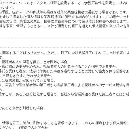
へのアクセスについては、アクセス権限を設定することで参照可能性を限定し、社内
行います。
送の手配、統計データの作成等の業務を社外の業務提携者に委託する場合があります
を通して収集した個人情報を業務提携者に預託する場合があります。この場合、当
情報の管理、再委託の禁止、損害賠償義務等について業務委託契約書を締結します
報を厳重に管理するとともに、当社が指定した範囲を超えた個人情報の取り扱いを
に開示することはありません。ただし、以下に挙げる状況下において、当社規定に
す。
り、視聴者本人の同意を得ることが困難な場合。
のために特に必要が認められ、視聴者本人の同意を得ることが困難である場合。
の委託を受けた者が、法令に準拠した事務を遂行することに対して協力を伴う必要が
に支障をきたすおそれがある場合。
または提供業務が定められている場合。
より、広告主や運送業者等の第三者から当該第三者による視聴者へのサービス提供を
合。
譲渡するか、あるいは分社化する場合で、当社から営業譲渡を受けた第三者または分
であると当社が判断した場合。
、情報を訂正、追加、削除することを要求できます。これらの権利および個人情報
ください。 （書信でのお問合せ）