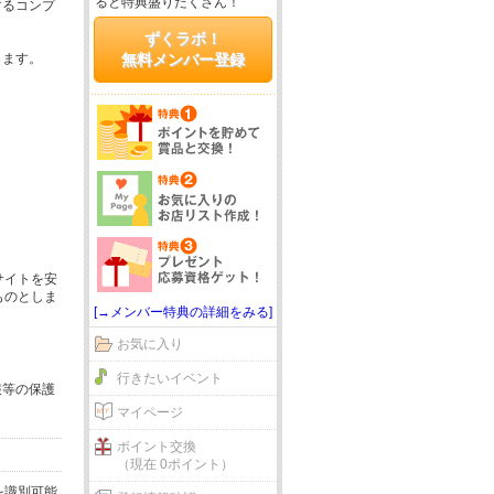
ると特典盛りだくさん！
するコンプ
ずくラボ！
じます。
無料メンバー登録
サイトを安
ものとしま
[→メンバー特典の詳細をみる]
お気に入り
行きたいイベント
報等の保護
マイページ
ポイント交換
（現在 0ポイント）
を識別可能