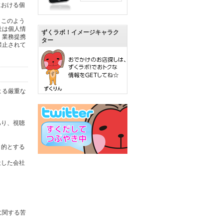
における個
。このよう
社は個人情
ずくラボ！イメージキャラク
。業務提携
ター
禁止されて
よる厳重な
あり、視聴
目的とする
社した会社
に関する苦