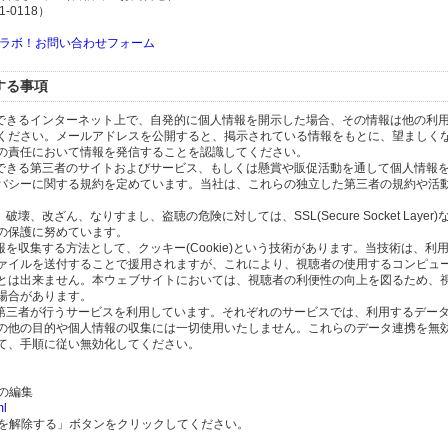
-0118）
ラボ！お問い合わせフォーム
する事項
スできるインターネット上で、自発的に個人情報を開示した場合、その情報は他の利
ください。メールアドレスを公開すると、掲示されている情報をもとに、望ましく
の責任において情報を発信することを認識してください。
のできる第三者のサイトおよびサービス、もしくは懸賞や販促活動を通して個人情報
バシーに関する規約を定めています。当社は、これらの独立した第三者の規約や活
、改ざん、なりすまし、盗聴の危険に対しては、SSL(Secure Socket Layer
の保護に努めています。
を収集する方法として、クッキー(Cookie)という技術があります。当技術は、利
ァイルを送付することで援用されますが、これにより、視聴者の使用するコンピュ
とは出来ません。本ウェブサイトにおいては、視聴者の利便性の向上を図るため、
場合があります。
の第三者が行うサービスを利用しています。それぞれのサービスでは、利用するデー
の他の目的や個人情報の収集には一切使用いたしません。これらのデータ連携を無
て、手順に従い無効化してください。
）の編集
ml
携を解除する」ボタンをクリックしてください。