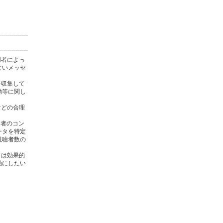
用者によっ
ないメッセ
を収集して
動等に関し
)などの合理
用者のコン
ータを特定
視聴者数の
タは効果的
効にしたい