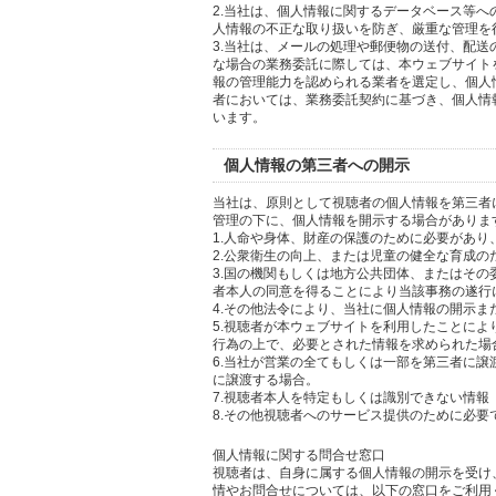
2.当社は、個人情報に関するデータベース等
人情報の不正な取り扱いを防ぎ、厳重な管理を
3.当社は、メールの処理や郵便物の送付、配
な場合の業務委託に際しては、本ウェブサイト
報の管理能力を認められる業者を選定し、個人
者においては、業務委託契約に基づき、個人情
います。
個人情報の第三者への開示
当社は、原則として視聴者の個人情報を第三者
管理の下に、個人情報を開示する場合がありま
1.人命や身体、財産の保護のために必要があ
2.公衆衛生の向上、または児童の健全な育成
3.国の機関もしくは地方公共団体、またはそ
者本人の同意を得ることにより当該事務の遂行
4.その他法令により、当社に個人情報の開示
5.視聴者が本ウェブサイトを利用したことに
行為の上で、必要とされた情報を求められた場
6.当社が営業の全てもしくは一部を第三者に
に譲渡する場合。
7.視聴者本人を特定もしくは識別できない情報
8.その他視聴者へのサービス提供のために必要
個人情報に関する問合せ窓口
視聴者は、自身に属する個人情報の開示を受け
情やお問合せについては、以下の窓口をご利用