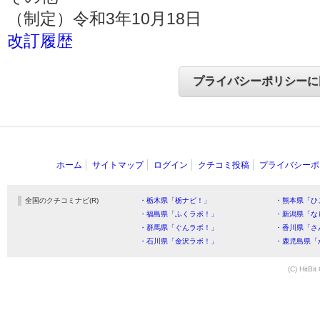
（制定）令和3年10月18日
改訂履歴
ホーム
サイトマップ
ログイン
クチコミ投稿
プライバシーポ
全国のクチコミナビ(R)
・栃木県「栃ナビ！」
・熊本県「ひ
・福島県「ふくラボ！」
・新潟県「な
・群馬県「ぐんラボ！」
・香川県「さ
・石川県「金沢ラボ！」
・鹿児島県「
(C) HitBit