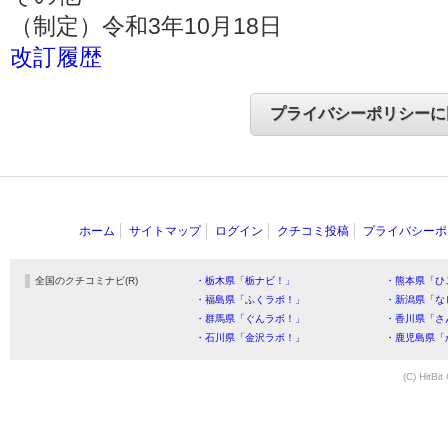
（制定）令和3年10月18日
改訂履歴
ホーム
サイトマップ
ログイン
クチコミ投稿
プライバシーポ
全国のクチコミナビ(R)
・栃木県「栃ナビ！」
・熊本県「ひ
・福島県「ふくラボ！」
・新潟県「な
・群馬県「ぐんラボ！」
・香川県「さ
・石川県「金沢ラボ！」
・鹿児島県「
(C) HitBit