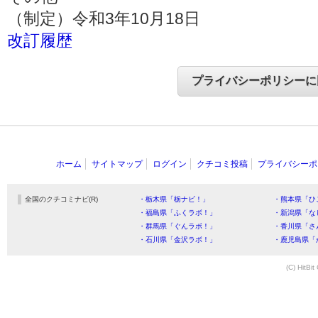
（制定）令和3年10月18日
改訂履歴
ホーム
サイトマップ
ログイン
クチコミ投稿
プライバシーポ
全国のクチコミナビ(R)
・栃木県「栃ナビ！」
・熊本県「ひ
・福島県「ふくラボ！」
・新潟県「な
・群馬県「ぐんラボ！」
・香川県「さ
・石川県「金沢ラボ！」
・鹿児島県「
(C) HitBit