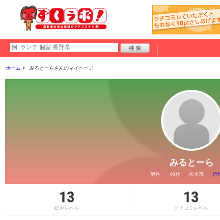
ホーム
みるとーらさんのマイページ
みるとーら
男性
40代
松本市
信
13
13
総合レベル
クチコミレベル