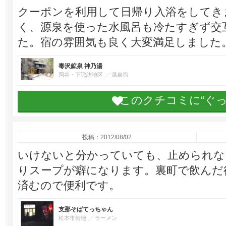
クーポンを利用して日帰り入浴をしてき
く、源泉を使った水風呂も冷たすぎず交
た。宿の雰囲気も良く大変満足しました
毒沢鉱泉 神乃湯
岡谷・下諏訪地区
温泉宿
このクチコミに“ぐ
投稿：2012/08/02
いけないと分かっていても、止められな
りスープが癖になります。裏町で飲んだ
済むので便利です。
支那そばてっちゃん
松本市街地
ラーメン