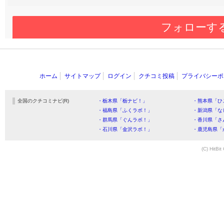
フォローす
ホーム
サイトマップ
ログイン
クチコミ投稿
プライバシーポ
全国のクチコミナビ(R)
・栃木県「栃ナビ！」
・熊本県「ひ
・福島県「ふくラボ！」
・新潟県「な
・群馬県「ぐんラボ！」
・香川県「さ
・石川県「金沢ラボ！」
・鹿児島県「
(C) HitBit