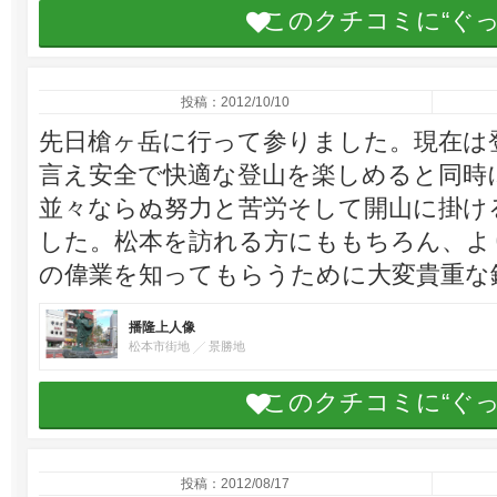
このクチコミに“ぐ
投稿：2012/10/10
先日槍ヶ岳に行って参りました。現在は
言え安全で快適な登山を楽しめると同時
並々ならぬ努力と苦労そして開山に掛け
した。松本を訪れる方にももちろん、よ
の偉業を知ってもらうために大変貴重な
播隆上人像
松本市街地
景勝地
このクチコミに“ぐ
投稿：2012/08/17