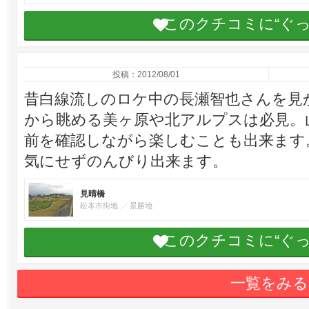
このクチコミに“ぐ
投稿：2012/08/01
昔白線流しのロケ中の長瀬智也さんを見
から眺める美ヶ原や北アルプスは必見。
前を確認しながら楽しむことも出来ます
気にせずのんびり出来ます。
見晴橋
松本市街地
景勝地
このクチコミに“ぐ
一覧をみる