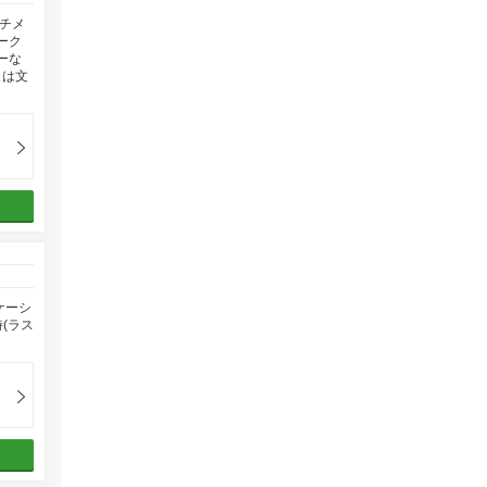
チメ
ーク
ーな
タは文
ケーシ
(ラス