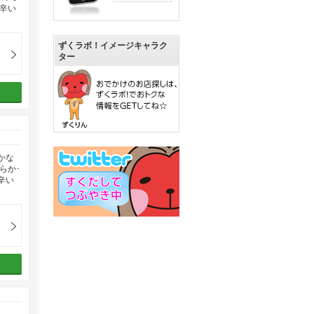
辛い
ずくラボ！イメージキャラク
ター
かな
らか･
辛い