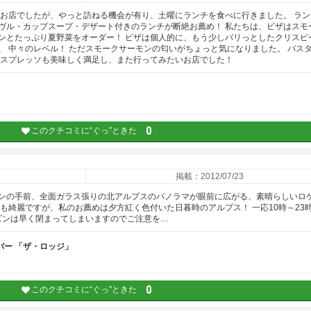
たお店でしたが、やっと訪ねる機会が有り、土曜にランチを食べに行きました。 ラン
ヴル・カップスープ・デザート付きのランチが断絶お薦め！ 私たちは、ビザはスモ
ンとたっぷり夏野菜をオーダー！ ピザは個人的に、もう少しパリっとしたクリスピ
、 中々のレベル！ ただスモークサーモンの匂いがちょっと気になりました。 パス
エスプレッソも美味しく満足し、また行ってみたいお店でした！
0
このクチコミに“ぐっ”ときた
掲載：2012/07/23
ンの手前、全面ガラス張りの北アルプスのパノラマが眼前に広がる、素晴らしいロ
も綺麗ですが、私のお薦めは夕方紅く色付いた日暮時のアルプス！ 一応10時～23時
ーズンは早く閉まってしまいますのでご注意を…
バー 「ザ・ロッジ」
0
このクチコミに“ぐっ”ときた