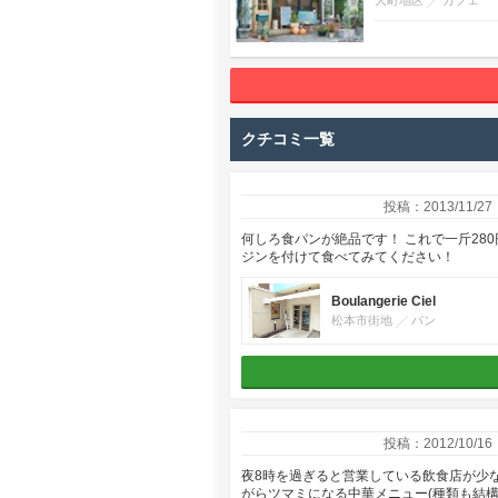
大町地区
カフェ
クチコミ一覧
投稿：2013/11/27
何しろ食パンが絶品です！ これで一斤28
ジンを付けて食べてみてください！
Boulangerie Ciel
松本市街地
パン
投稿：2012/10/16
夜8時を過ぎると営業している飲食店が少
がらツマミになる中華メニュー(種類も結