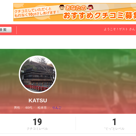
ようこそ！
ゲスト
さん
KATSU
男性
60代
松本市
りんご
19
1
クチコミレベル
“ぐっ”とレベル