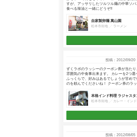
すが、アッサリしたツルツル麺の中華ソバ
食べる辣油と一緒にどうぞ!!
自家製卵麺 萬山園
松本市街地
ラーメン
投稿：2012/09/20
ずくラボのラッシーのクーポン券が当たり
雰囲気の中食事出来ます。 カレーを2つ選
ふっくらで、好みはあるでしょうが甘めで
のを頼んでくださいね！ クーポン券のラ
本格インド料理 ラジャスタ
松本市街地
カレー・インド
投稿：2012/08/05