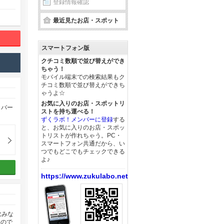
登録情報確認
最近見たお店・スポット
スマートフォン版
クチコミ数順で並び替えができ
ちゃう！
モバイル端末での検索結果もク
チコミ数順で並び替えができち
ゃうよ☆
お気に入りのお店・スポットリ
ラバー
ストを持ち運べる！
ずくラボ！メンバーに登録
する
と、お気に入りのお店・スポッ
トリストが作れちゃう。PC・
スマートフォン共通だから、い
つでもどこでもチェックできる
よ♪
https://www.zukulabo.net/
飲みな
いので