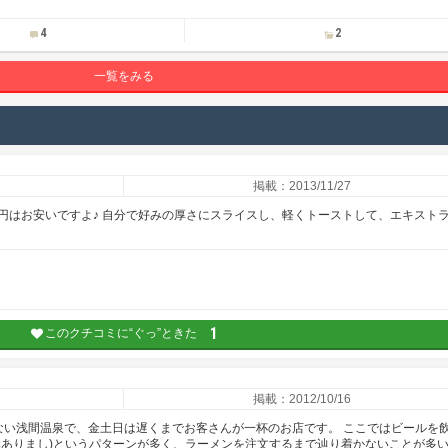
4
2
一覧をみる
掲載：2013/11/27
0円はお安いですよ♪ 自分で好みの厚さにスライスし、軽くトーストして、エキスト
1
このクチコミに“ぐっ”ときた
掲載：2012/10/16
ない浅間温泉で、金土日は遅くまでお客さんが一杯のお店です。 ここではビールを
構ありまし)というパターンが多く、ラーメンを注文するまで辿り着かないことが多