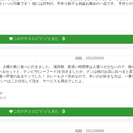
といった印象です！ 他には評判の、手作り餃子も勿論お薦めの一品です。 手作りの
0
このクチコミに“ぐっ”ときた
掲載：2012/09/20
、土曜の夜に食べに行きました。 場所柄、夜遅い時間帯は人通りが少ないので、静
べるセットと、ナンピザ(シーフード)を頂きましたが、ナンは他のお店に比べると柔
食べ甲斐のあるナンでした！ カレーも少々甘めなので、辛いのが好きな方は、一番
ッシーは二人分出して頂き、サービスも満点でしたよ。
ン
料理
0
このクチコミに“ぐっ”ときた
掲載：2012/08/06