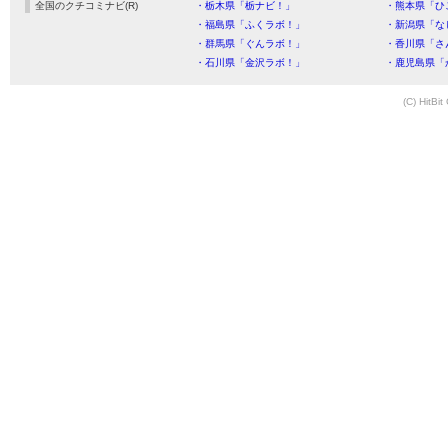
全国のクチコミナビ(R)
・栃木県「栃ナビ！」
・熊本県「ひ
・福島県「ふくラボ！」
・新潟県「な
・群馬県「ぐんラボ！」
・香川県「さ
・石川県「金沢ラボ！」
・鹿児島県「
(C) HitBit