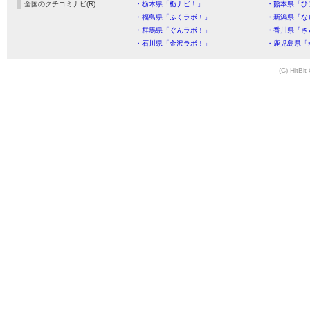
全国のクチコミナビ(R)
・栃木県「栃ナビ！」
・熊本県「ひ
・福島県「ふくラボ！」
・新潟県「な
・群馬県「ぐんラボ！」
・香川県「さ
・石川県「金沢ラボ！」
・鹿児島県「
(C) HitBit