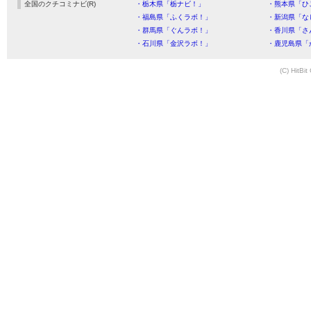
全国のクチコミナビ(R)
・栃木県「栃ナビ！」
・熊本県「ひ
・福島県「ふくラボ！」
・新潟県「な
・群馬県「ぐんラボ！」
・香川県「さ
・石川県「金沢ラボ！」
・鹿児島県「
(C) HitBit