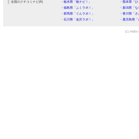
全国のクチコミナビ(R)
・栃木県「栃ナビ！」
・熊本県「ひ
・福島県「ふくラボ！」
・新潟県「な
・群馬県「ぐんラボ！」
・香川県「さ
・石川県「金沢ラボ！」
・鹿児島県「
(C) HitBit