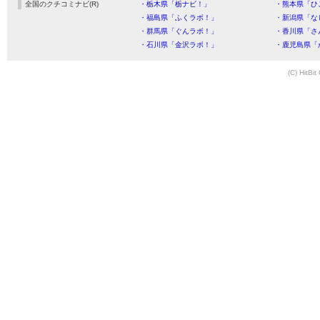
全国のクチコミナビ(R)
・栃木県「栃ナビ！」
・熊本県「ひ
・福島県「ふくラボ！」
・新潟県「な
・群馬県「ぐんラボ！」
・香川県「さ
・石川県「金沢ラボ！」
・鹿児島県「
(C) HitBit