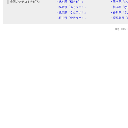
全国のクチコミナビ(R)
・栃木県「栃ナビ！」
・熊本県「ひ
・福島県「ふくラボ！」
・新潟県「な
・群馬県「ぐんラボ！」
・香川県「さ
・石川県「金沢ラボ！」
・鹿児島県「
(C) HitBit