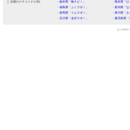
全国のクチコミナビ(R)
・栃木県「栃ナビ！」
・熊本県「ひ
・福島県「ふくラボ！」
・新潟県「な
・群馬県「ぐんラボ！」
・香川県「さ
・石川県「金沢ラボ！」
・鹿児島県「
(C) HitBit