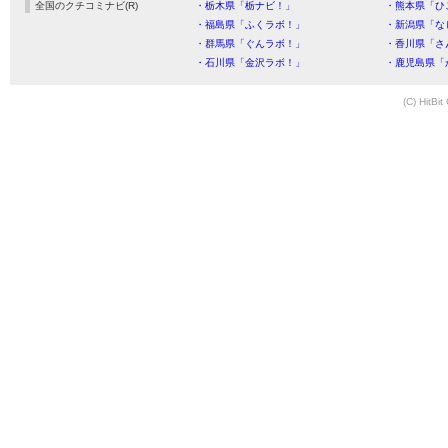
全国のクチコミナビ(R)
・栃木県「栃ナビ！」
・熊本県「ひ
・福島県「ふくラボ！」
・新潟県「な
・群馬県「ぐんラボ！」
・香川県「さ
・石川県「金沢ラボ！」
・鹿児島県「
(C) HitBit