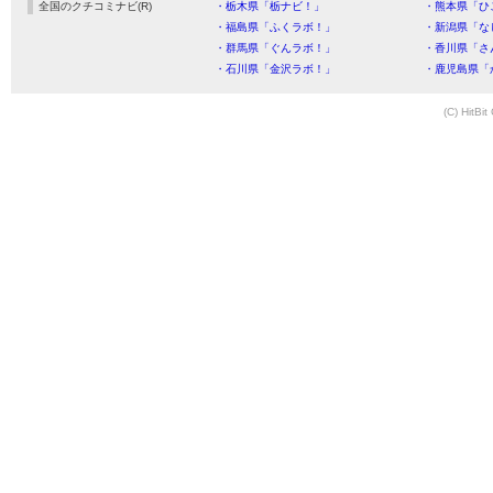
全国のクチコミナビ(R)
・栃木県「栃ナビ！」
・熊本県「ひ
・福島県「ふくラボ！」
・新潟県「な
・群馬県「ぐんラボ！」
・香川県「さ
・石川県「金沢ラボ！」
・鹿児島県「
(C) HitBit