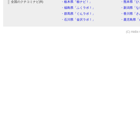
全国のクチコミナビ(R)
・栃木県「栃ナビ！」
・熊本県「ひ
・福島県「ふくラボ！」
・新潟県「な
・群馬県「ぐんラボ！」
・香川県「さ
・石川県「金沢ラボ！」
・鹿児島県「
(C) HitBit