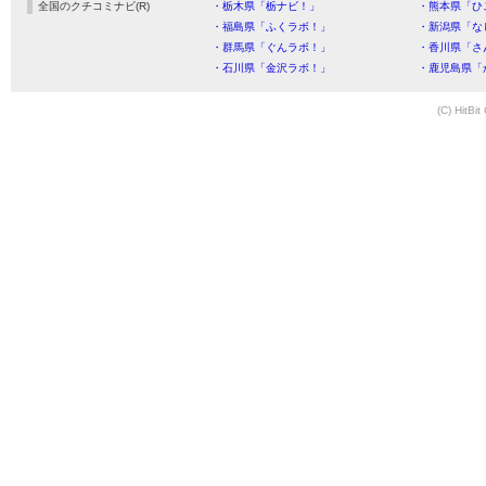
全国のクチコミナビ(R)
・栃木県「栃ナビ！」
・熊本県「ひ
・福島県「ふくラボ！」
・新潟県「な
・群馬県「ぐんラボ！」
・香川県「さ
・石川県「金沢ラボ！」
・鹿児島県「
(C) HitBit