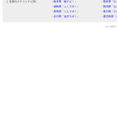
全国のクチコミナビ(R)
・栃木県「栃ナビ！」
・熊本県「ひ
・福島県「ふくラボ！」
・新潟県「な
・群馬県「ぐんラボ！」
・香川県「さ
・石川県「金沢ラボ！」
・鹿児島県「
(C) HitBit