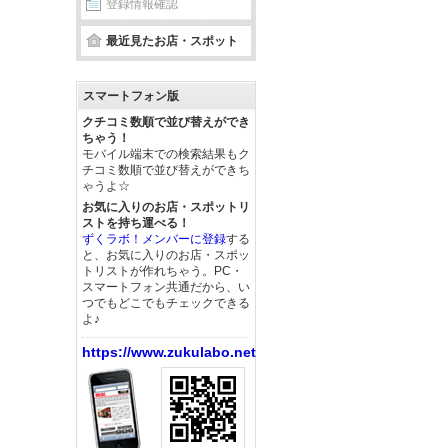
登録情報確認
最近見たお店・スポット
スマートフォン版
クチコミ数順で並び替えができ
ちゃう！
モバイル端末での検索結果もク
チコミ数順で並び替えができち
ゃうよ☆
お気に入りのお店・スポットリ
ストを持ち運べる！
ずくラボ！メンバーに登録
する
と、お気に入りのお店・スポッ
トリストが作れちゃう。PC・
スマートフォン共通だから、い
つでもどこでもチェックできる
よ♪
https://www.zukulabo.net/