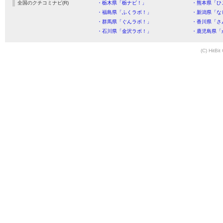
全国のクチコミナビ(R)
・栃木県「栃ナビ！」
・熊本県「ひ
・福島県「ふくラボ！」
・新潟県「な
・群馬県「ぐんラボ！」
・香川県「さ
・石川県「金沢ラボ！」
・鹿児島県「
(C) HitBit