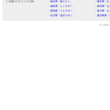
全国のクチコミナビ(R)
・栃木県「栃ナビ！」
・熊本県「ひ
・福島県「ふくラボ！」
・新潟県「な
・群馬県「ぐんラボ！」
・香川県「さ
・石川県「金沢ラボ！」
・鹿児島県「
(C) HitBit