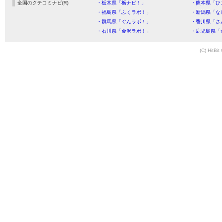
全国のクチコミナビ(R)
・栃木県「栃ナビ！」
・熊本県「ひ
・福島県「ふくラボ！」
・新潟県「な
・群馬県「ぐんラボ！」
・香川県「さ
・石川県「金沢ラボ！」
・鹿児島県「
(C) HitBit