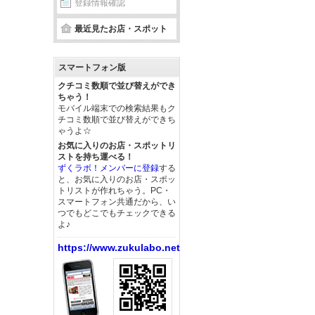
登録情報確認
最近見たお店・スポット
スマートフォン版
クチコミ数順で並び替えができ
ちゃう！
モバイル端末での検索結果もク
チコミ数順で並び替えができち
ゃうよ☆
お気に入りのお店・スポットリ
ストを持ち運べる！
ずくラボ！メンバーに登録
する
と、お気に入りのお店・スポッ
トリストが作れちゃう。PC・
スマートフォン共通だから、い
つでもどこでもチェックできる
よ♪
https://www.zukulabo.net/