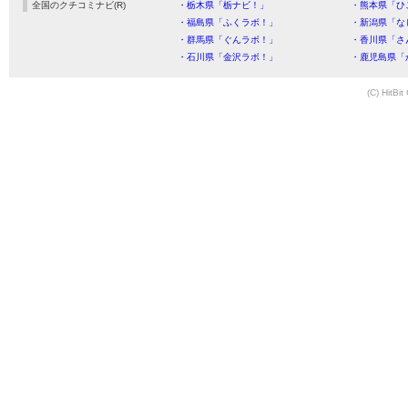
全国のクチコミナビ(R)
・栃木県「栃ナビ！」
・熊本県「ひ
・福島県「ふくラボ！」
・新潟県「な
・群馬県「ぐんラボ！」
・香川県「さ
・石川県「金沢ラボ！」
・鹿児島県「
(C) HitBit