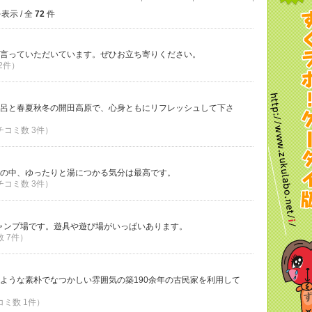
表示 / 全
72
件
言っていただいています。ぜひお立ち寄りください。
 2件）
呂と春夏秋冬の開田高原で、心身ともにリフレッシュして下さ
クチコミ数 3件）
の中、ゆったりと湯につかる気分は最高です。
クチコミ数 3件）
、キャンプ場です。遊具や遊び場がいっぱいあります。
数 7件）
ような素朴でなつかしい雰囲気の築190余年の古民家を利用して
コミ数 1件）