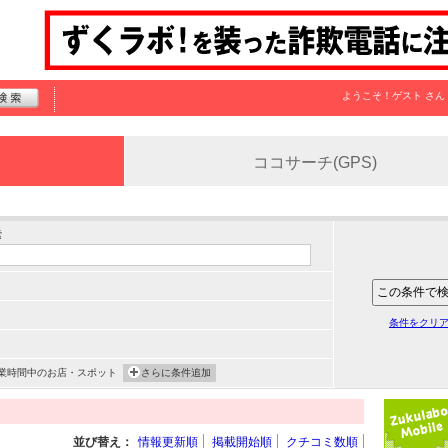
ようこそ！
ゲスト
さん
ココサーチ(GPS)
索
条件をクリ
業時間中のお店・スポット
さらに条件追加
並び替え：
情報更新順
掲載開始順
クチコミ数順