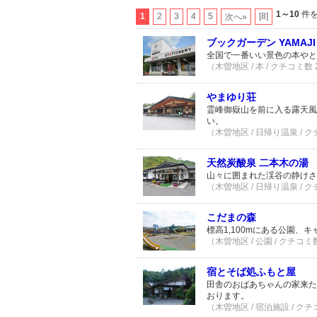
1～10
件を
1
2
3
4
5
[8]
次へ»
ブックガーデン YAMAJI
全国で一番いい景色の本やと
（木曽地区 / 本 / クチコミ数
やまゆり荘
霊峰御嶽山を前に入る露天風
い。
（木曽地区 / 日帰り温泉 / 
天然炭酸泉 二本木の湯
山々に囲まれた渓谷の静けさ
（木曽地区 / 日帰り温泉 / 
こだまの森
標高1,100mにある公園
（木曽地区 / 公園 / クチコミ
宿とそば処ふもと屋
田舎のおばあちゃんの家来た
おります。
（木曽地区 / 宿泊施設 / クチ