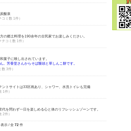
炭酸泉
クチコミ数 1件）
方の郷土料理を190余年の古民家でお楽しみください。
 クチコミ数 1件）
和菓子に映し出されています。
ん。芳香堂さんからそば饅頭と草しんこ餅です。
ミ数 3件）
テントサイトは33区画あり、シャワー、水洗トイレも完備
数 1件）
り、世代を問わず一日を楽しめる心と体のリフレッシュゾーンです。
数 2件）
表示 / 全
72
件