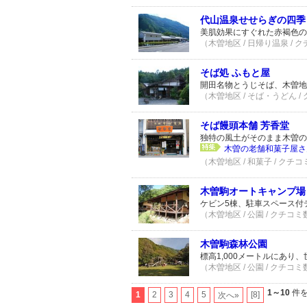
代山温泉せせらぎの四季
美肌効果にすぐれた赤褐色の
（木曽地区 / 日帰り温泉 / 
そば処 ふもと屋
開田名物とうじそば、木曽地
（木曽地区 / そば・うどん /
そば饅頭本舗 芳香堂
独特の風土がそのまま木曽の
木曽の老舗和菓子屋さ
（木曽地区 / 和菓子 / クチコ
木曽駒オートキャンプ場
ケビン5棟、駐車スペース付
（木曽地区 / 公園 / クチコミ
木曽駒森林公園
標高1,000メートルにあ
（木曽地区 / 公園 / クチコミ
1～10
件を
1
2
3
4
5
[8]
次へ»