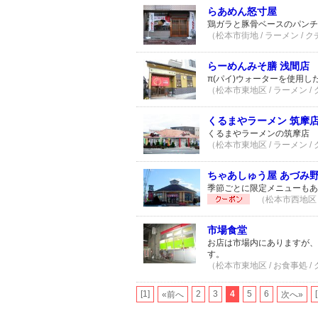
らあめん怒寸屋
鶏ガラと豚骨ベースのパンチ
（松本市街地 / ラーメン / 
らーめんみそ膳 浅間店
π(パイ)ウォーターを使用
（松本市東地区 / ラーメン /
くるまやラーメン 筑摩
くるまやラーメンの筑摩店
（松本市東地区 / ラーメン /
ちゃあしゅう屋 あづみ
季節ごとに限定メニューもあ
（松本市西地区 /
市場食堂
お店は市場内にありますが、
す。
（松本市東地区 / お食事処 /
[1]
2
3
4
5
6
«前へ
次へ»