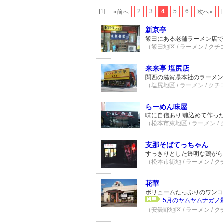
[1]
2
3
4
5
6
«前へ
次へ»
新京亭
飯田にある老舗ラーメン店で
（飯田地区 / ラーメン / クチ
来来亭 塩尻店
関西の滋賀県本社のラーメン
（塩尻地区 / ラーメン / クチ
らーめん味屋
味に自信あり!魂込めて作っ
（松本市東地区 / ラーメン /
支那そばてっちゃん
すっきりとした透明な鶏がら
（松本市街地 / ラーメン / 
花華
ボリュームたっぷりのワンコ
5月のヤムヤムナガノ最
（安曇野地区 / ラーメン / 