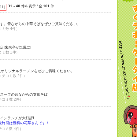
31～40
件を表示 / 全
101
件
[11]
す。昔ながらの中華そばをぜひご賞味ください。
コミ数 4件）
店!来来亭が塩尻に!
コミ数 1件）
たオリジナルラーメンをぜひご賞味ください。
 クチコミ数 2件）
スープの昔ながらの支那そば
クチコミ数 2件）
インランチが大好評!
終回は豊科の花華さんです！...
クチコミ数 4件）