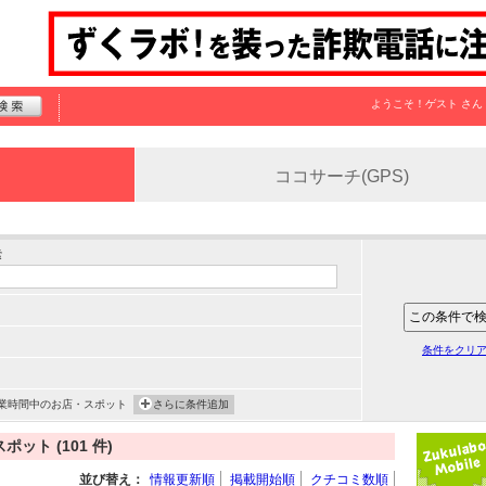
ようこそ！
ゲスト
さん
ココサーチ(GPS)
索
条件をクリ
業時間中のお店・スポット
さらに条件追加
ト (101 件)
並び替え：
情報更新順
掲載開始順
クチコミ数順