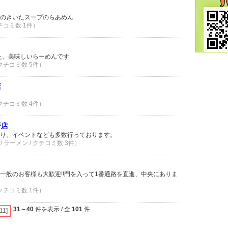
のきいたスープのらあめん
クチコミ数 1件）
した、美味しいらーめんです
 クチコミ数 5件）
店
 クチコミ数 4件）
野店
り、イベントなども多数行っております。
 ラーメン / クチコミ数 3件）
一般のお客様も大歓迎!!門を入って1番通路を直進、中央にありま
 クチコミ数 1件）
31～40
件を表示 / 全
101
件
[11]