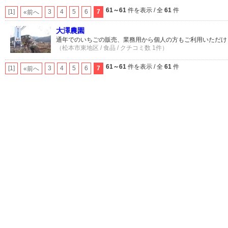
61～61
件を表示 / 全
61
件
[1]
3
4
5
6
7
«前へ
大澤農園
通年でのいちごの販売、業務用から個人の方もご利用いただけ
（松本市東地区 / 食品 / クチコミ数 1件）
61～61
件を表示 / 全
61
件
[1]
3
4
5
6
7
«前へ