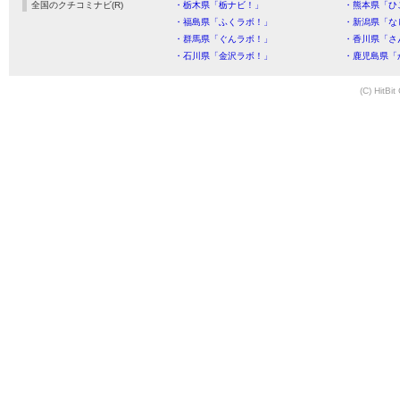
全国のクチコミナビ(R)
・栃木県「栃ナビ！」
・熊本県「ひ
・福島県「ふくラボ！」
・新潟県「な
・群馬県「ぐんラボ！」
・香川県「さ
・石川県「金沢ラボ！」
・鹿児島県「
(C) HitBit