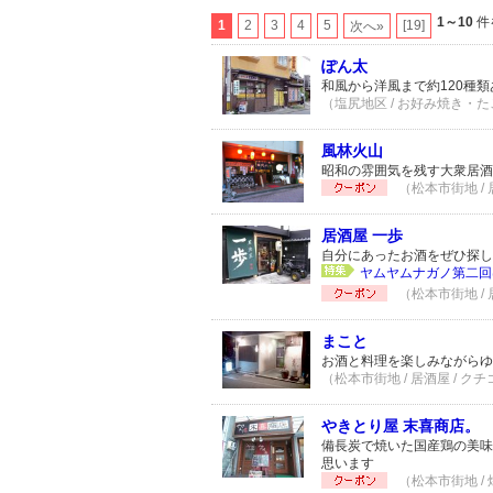
1～10
件
1
2
3
4
5
[19]
次へ»
ぽん太
和風から洋風まで約120種類
（塩尻地区 / お好み焼き・たこ
風林火山
昭和の雰囲気を残す大衆居酒
（松本市街地 / 
居酒屋 一歩
自分にあったお酒をぜひ探し
ヤムヤムナガノ第二回は
（松本市街地 / 
まこと
お酒と料理を楽しみながらゆ
（松本市街地 / 居酒屋 / クチ
やきとり屋 末喜商店。
備長炭で焼いた国産鶏の美味
思います
（松本市街地 /