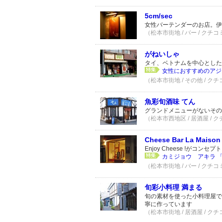
5cm/sec
女性バーテンダーのお店。伊
（松本市街地 / バー / クチコ
がねいしゃ
タイ、ベトナムを中心とした
女性におすすめのアジ
（松本市街地 / その他 / クチ
魚彩旬酒味 てん
グランドメニューがないその
（松本市西地区 / 居酒屋 / 
Cheese Bar La Maison
Enjoy Cheese !がコンセプト
カミジョウ アキラ 「Enjyo
（松本市街地 / バー / クチコ
旬彩小料理 満まる
旬の素材を使った小料理屋で
寧に作っています
（松本市街地 / 居酒屋 / クチ