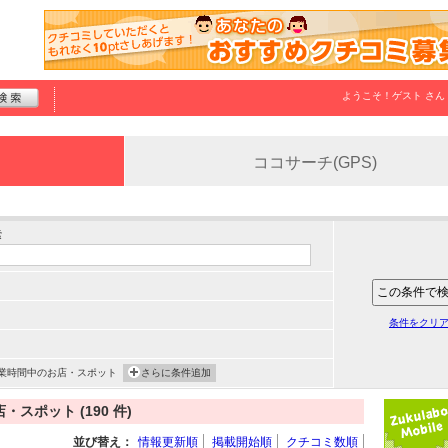
ようこそ！
ゲスト
さん
ココサーチ(GPS)
索
条件をクリ
業時間中のお店・スポット
さらに条件追加
ポット (190 件)
並び替え：
情報更新順
掲載開始順
クチコミ数順