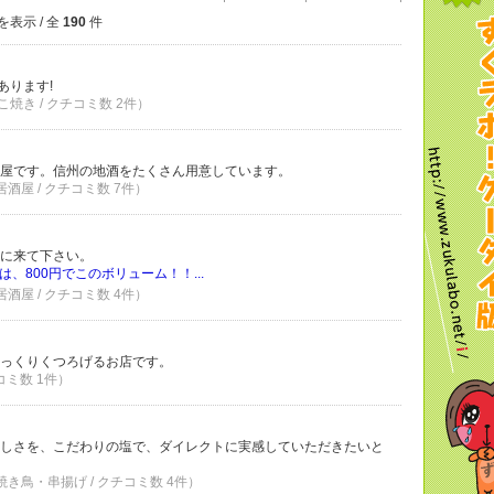
を表示 / 全
190
件
あります!
焼き / クチコミ数 2件）
屋です。信州の地酒をたくさん用意しています。
居酒屋 / クチコミ数 7件）
に来て下さい。
、800円でこのボリューム！！...
居酒屋 / クチコミ数 4件）
っくりくつろげるお店です。
コミ数 1件）
しさを、こだわりの塩で、ダイレクトに実感していただきたいと
 焼き鳥・串揚げ / クチコミ数 4件）