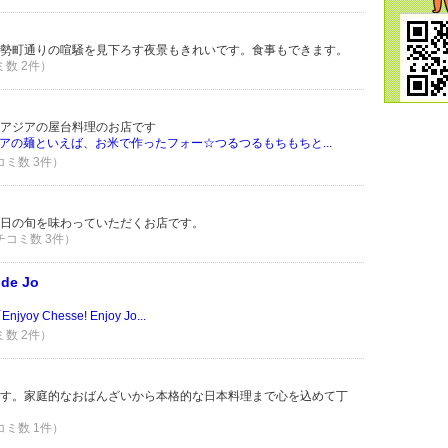
勢町通りの喧騒を見下ろす夜景もきれいです。食事もできます。
ミ数 2件）
アジアの屋台料理のお店です
アの麺といえば、お米で作ったフォー☆つるつるもちもちと...
コミ数 3件）
日の旬を味わっていただくお店です。
クチコミ数 3件）
 de Jo
y Chesse! Enjoy Jo...
ミ数 2件）
す。家庭的なおばんざいから本格的な日本料理まで心を込めて丁
コミ数 1件）