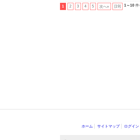
1～10
件
1
2
3
4
5
[19]
次へ»
ホーム
サイトマップ
ログイン