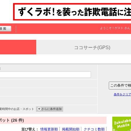
ようこそ！
ゲスト
さん
ココサーチ(GPS)
索
条件をクリ
業時間中のお店・スポット
さらに条件追加
 (26 件)
並び替え：
情報更新順
掲載開始順
クチコミ数順