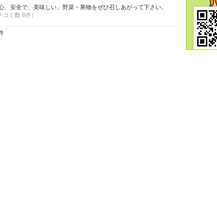
安心、安全で、美味しい」野菜・果物をぜひ召しあがって下さい。
クチコミ数 8件）
件