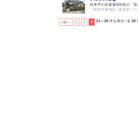
松本平の生産者400名の「
（松本市東地区 / 直売所 / 
21～26
件を表示 / 全
26
1
2
3
«前へ