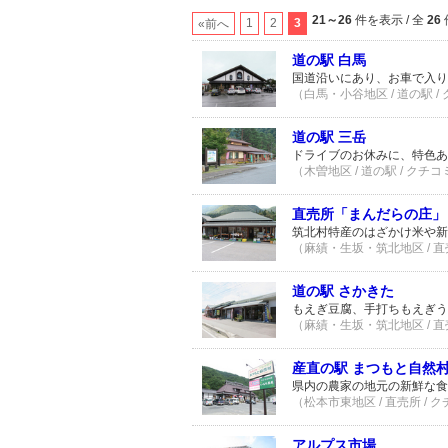
21～26
件を表示 / 全
26
1
2
3
«前へ
道の駅 白馬
国道沿いにあり、お車で入り
（白馬・小谷地区 / 道の駅 /
道の駅 三岳
ドライブのお休みに、特色あ
（木曽地区 / 道の駅 / クチコ
直売所「まんだらの庄」
筑北村特産のはざかけ米や新
（麻績・生坂・筑北地区 / 直売
道の駅 さかきた
もえぎ豆腐、手打ちもえぎう
（麻績・生坂・筑北地区 / 直売
産直の駅 まつもと自然
県内の農家の地元の新鮮な食
（松本市東地区 / 直売所 / 
アルプス市場