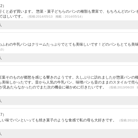
12）
行くと必ず買います。 惣菜・菓子どちらのパンの種類も豊富で、もちろんどのパン
ってほしいです。
（投稿:2014/05/13 掲載：2014/05/14）
人
わふわの牛乳パンはクリームたっぷりでとても美味しいです！どのパンもとても美
10）
人
）
言葉そのものが郷愁を感じる響きのようです。久しぶりに訪れましたが惣菜パンの
も美味しかったです。昔から人気の牛乳パン、味噌パンも昔のままのスタイルで売
ンが見あたらなかったのでまた次の機会に確かめに行きたいです。
（投稿:2013/06/20
人
17）
しい味でパンといっても焼き菓子のような食感で私の母も大好きです。
（投稿:2012/1
人