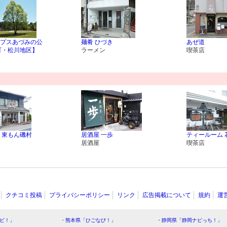
プスあづみの公
麺肴 ひづき
あぜ道
町・松川地区】
ラーメン
喫茶店
 東もん磯村
居酒屋 一歩
ティールーム 
居酒屋
喫茶店
クチコミ投稿
プライバシーポリシー
リンク
広告掲載について
規約
運
ビ！」
・熊本県「ひごなび！」
・静岡県「静岡ナビっち！」