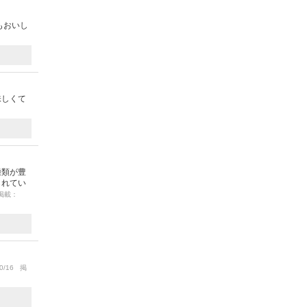
もおいし
味しくて
種類が豊
られてい
 掲載：
0/16 掲