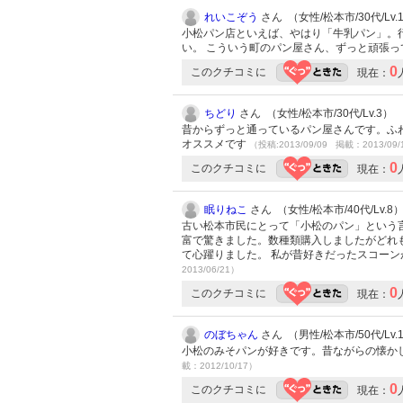
れいこぞう
さん （女性/松本市/30代/Lv.
小松パン店といえば、やはり「牛乳パン」。
い。 こういう町のパン屋さん、ずっと頑張
0
このクチコミに
現在：
ちどり
さん （女性/松本市/30代/Lv.3）
昔からずっと通っているパン屋さんです。ふ
オススメです
（投稿:2013/09/09 掲載：2013/09/
0
このクチコミに
現在：
眠りねこ
さん （女性/松本市/40代/Lv.8
古い松本市民にとって「小松のパン」という
富で驚きました。数種類購入しましたがどれ
て心躍りました。 私が昔好きだったスコー
2013/06/21）
0
このクチコミに
現在：
のぼちゃん
さん （男性/松本市/50代/Lv.
小松のみそパンが好きです。昔ながらの懐か
載：2012/10/17）
0
このクチコミに
現在：