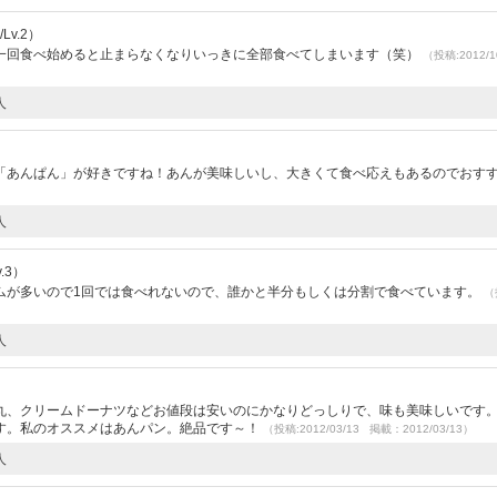
v.2）
一回食べ始めると止まらなくなりいっきに全部食べてしまいます（笑）
（投稿:2012/1
人
）
「あんぱん」が好きですね！あんが美味しいし、大きくて食べ応えもあるのでおす
人
.3）
ムが多いので1回では食べれないので、誰かと半分もしくは分割で食べています。
（
人
丸、クリームドーナツなどお値段は安いのにかなりどっしりで、味も美味しいです
す。私のオススメはあんパン。絶品です～！
（投稿:2012/03/13 掲載：2012/03/13）
人