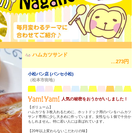
ハムカツサンド
…273円
小松パン店 (パンセ小松)
（松本市街地）
人気の秘密をおうかがいしました！
【ボリューム】
ハムカツを３枚入れるために、ホットドック用のパンをハムカツ
サンド専用に少し大きめに作っています。女性なら１個で十分か
もしれません。特に若い人には喜ばれています。
【20年以上変わらないこだわりの味】