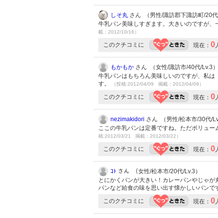
しそ丸
さん （男性/諏訪郡下諏訪町/20代/L
牛乳パン美味しすぎます。大きいのですが、
載：2012/10/16）
0
このクチコミに
現在：
もかもか
さん （女性/諏訪市/40代/Lv.3
牛乳パンはもちろん美味しいのですが、私は
す。
（投稿:2012/04/09 掲載：2012/04/09）
0
このクチコミに
現在：
nezimakidori
さん （男性/松本市/30代/Lv
ここの牛乳パンは定番ですね。ただボリュー
稿:2012/03/21 掲載：2012/03/22）
0
このクチコミに
現在：
ｺﾄ
さん （女性/松本市/20代/Lv.3）
とにかくパンが大きい！カレーパンやじゃが
パンなど給食の味を思い出す懐かしいパンで
0
このクチコミに
現在：