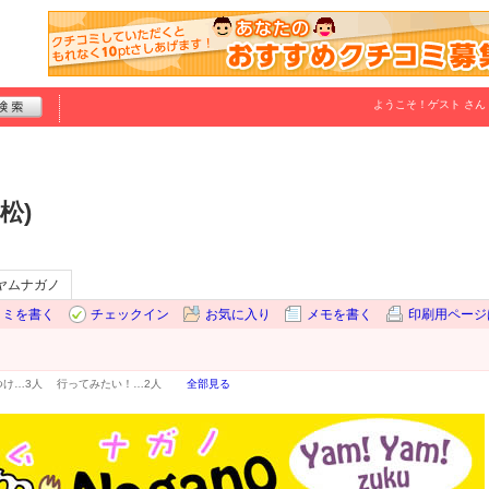
ようこそ！
ゲスト
さん
松)
ヤムナガノ
コミを書く
チェックイン
お気に入り
メモを書く
印刷用ページ
つけ…
3人
行ってみたい！…
2人
全部見る