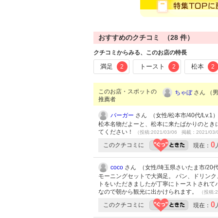
おすすめのクチコミ （
28
件）
クチコミからみる、このお店の特長
満足
トースト
松本
2
2
2
このお店・スポットの
ちゃぼ
さん （男性
推薦者
バーガー
さん （女性/松本市/40代/Lv.1
松本名物だよーと、松本に来たばかりのとき
てください！
（投稿:2021/03/06 掲載：2021/03/
0
このクチコミに
現在：
coco
さん （女性/埼玉県さいたま市/20代/
モーニングセットで大満足。 パン、ドリン
トをいただきましたが丁寧にトーストされて
なので朝から観光に出かけられます。
（投稿:2
0
このクチコミに
現在：