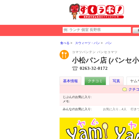
食べる
スウィーツ・パン
パン
コマツパンテン パンセコマツ
小松パン店 (パンセ小
0263-32-0172
基本情報
クチコミ
写真
ヤム
クチ
じぶんのお気に入り:
メモ:
みんなのお気に入り:
お気に入り…
4人
行き