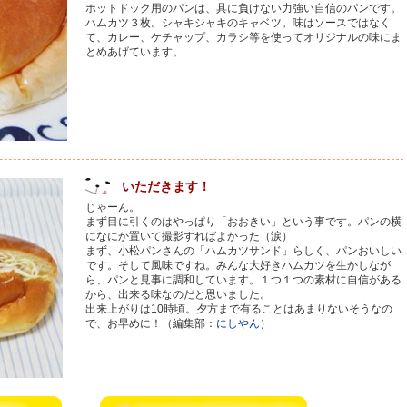
ホットドック用のパンは、具に負けない力強い自信のパンです。
ハムカツ３枚。シャキシャキのキャベツ。味はソースではなく
て、カレー、ケチャップ、カラシ等を使ってオリジナルの味にま
とめあげています。
いただきます！
じゃーん。
まず目に引くのはやっぱり「おおきい」という事です。パンの横
になにか置いて撮影すればよかった（涙）
まず、小松パンさんの「ハムカツサンド」らしく、パンおいしい
です。そして風味ですね。みんな大好きハムカツを生かしなが
ら、パンと見事に調和しています。１つ１つの素材に自信がある
から、出来る味なのだと思いました。
出来上がりは10時頃。夕方まで有ることはあまりないそうなの
で、お早めに！（編集部：
にしやん
）