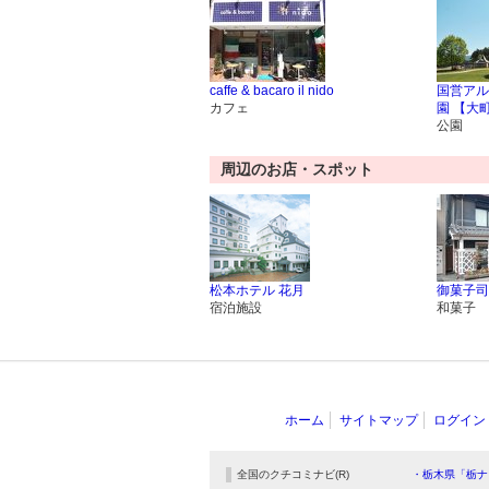
caffe & bacaro il nido
国営アル
カフェ
園 【大
公園
周辺のお店・スポット
松本ホテル 花月
御菓子司
宿泊施設
和菓子
ホーム
サイトマップ
ログイン
全国のクチコミナビ(R)
・栃木県「栃ナ