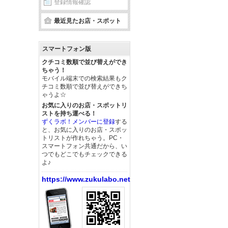
登録情報確認
最近見たお店・スポット
スマートフォン版
クチコミ数順で並び替えができ
ちゃう！
モバイル端末での検索結果もク
チコミ数順で並び替えができち
ゃうよ☆
お気に入りのお店・スポットリ
ストを持ち運べる！
ずくラボ！メンバーに登録
する
と、お気に入りのお店・スポッ
トリストが作れちゃう。PC・
スマートフォン共通だから、い
つでもどこでもチェックできる
よ♪
https://www.zukulabo.net/