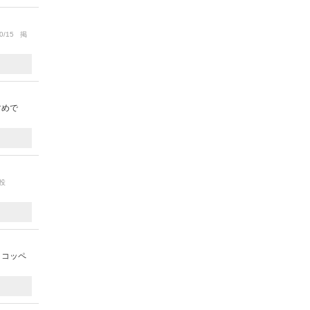
0/15 掲
すめで
投
。コッペ