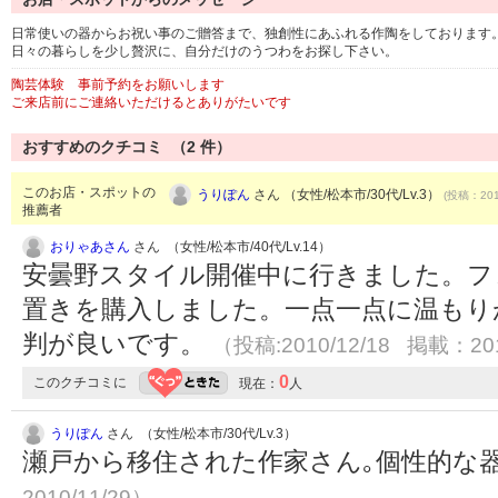
日常使いの器からお祝い事のご贈答まで、独創性にあふれる作陶をしております
日々の暮らしを少し贅沢に、自分だけのうつわをお探し下さい。
陶芸体験 事前予約をお願いします
ご来店前にご連絡いただけるとありがたいです
おすすめのクチコミ （
2
件）
このお店・スポットの
うりぽん
さん （女性/松本市/30代/Lv.3）
(投稿：201
推薦者
おりゃあさん
さん （女性/松本市/40代/Lv.14）
安曇野スタイル開催中に行きました。フ
置きを購入しました。一点一点に温もり
判が良いです。
（投稿:2010/12/18 掲載：201
0
このクチコミに
現在：
人
うりぽん
さん （女性/松本市/30代/Lv.3）
瀬戸から移住された作家さん｡個性的な
2010/11/29）