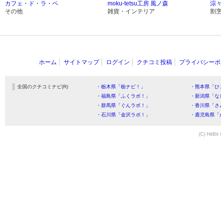
カフェ・ド・ラ・ペ
moku-tetsu工房 風ノ森
淙
その他
雑貨・インテリア
割
ホーム
サイトマップ
ログイン
クチコミ投稿
プライバシーポ
全国のクチコミナビ(R)
・栃木県「栃ナビ！」
・熊本県「ひ
・福島県「ふくラボ！」
・新潟県「な
・群馬県「ぐんラボ！」
・香川県「さ
・石川県「金沢ラボ！」
・鹿児島県「
(C) HitBit