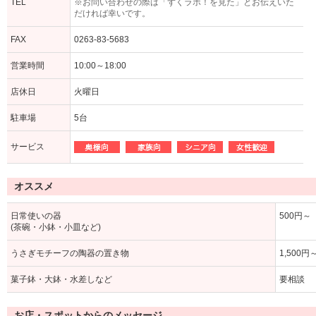
TEL
※お問い合わせの際は「ずくラボ！を見た」とお伝えいた
だければ幸いです。
FAX
0263-83-5683
営業時間
10:00～18:00
店休日
火曜日
駐車場
5台
サービス
オススメ
日常使いの器
500円～
(茶碗・小鉢・小皿など)
うさぎモチーフの陶器の置き物
1,500円
菓子鉢・大鉢・水差しなど
要相談
お店・スポットからのメッセージ