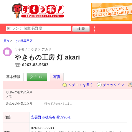
買う
その他専門店
ヤキモノコウボウ アカリ
やきもの工房 灯 akari
0263-83-5683
基本情報
クチコミ
写真
クチコミを書く
チェックイン
じぶんのお気に入り:
メモ:
みんなのお気に入り:
行ってみたい！…
1人
住所
安曇野市穂高有明5996-1
0263-83-5683