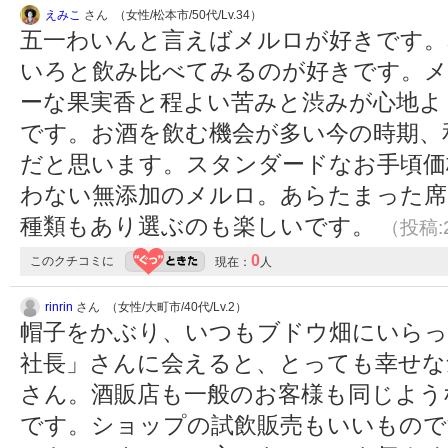
えみこ
さん （女性/松本市/50代/Lv.34）
五一わいんと言えばメルロが好きです。
いろと飲み比べてみるのが好きです。メ
ーな果実香と程よい苦みと渋みが心地よ
です。お酒を飲む機会が多い今の時期、
だと思います。スタンダードなお手頃価
わない無添加のメルロ。あらたまった席
種類もあり選ぶのも楽しいです。
（投稿:2
0
このクチコミに
現在：
人
rinrin
さん （女性/大町市/40代/Lv.2）
帽子をかぶり、いつもブドウ畑にいらっ
社長」さんに会えると、とっても幸せな
さん。酒販店も一般のお客様も同じよう
です。ショップの試飲販売もいいもので