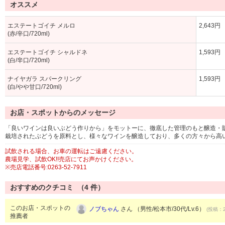
オススメ
エステートゴイチ メルロ
2,643円
(赤/辛口/720ml)
エステートゴイチ シャルドネ
1,593円
(白/辛口/720ml)
ナイヤガラ スパークリング
1,593円
(白/やや甘口/720ml)
お店・スポットからのメッセージ
「良いワインは良いぶどう作りから」をモットーに、徹底した管理のもと醸造・販
栽培されたぶどうを原料とし、様々なワインを醸造しており、多くの方々から高
試飲される場合、お車の運転はご遠慮ください。
農場見学、試飲OK!!売店にてお声かけください。
※売店電話番号:0263-52-7911
おすすめのクチコミ （
4
件）
このお店・スポットの
ノブちゃん
さん （男性/松本市/30代/Lv.6）
(投稿：2
推薦者