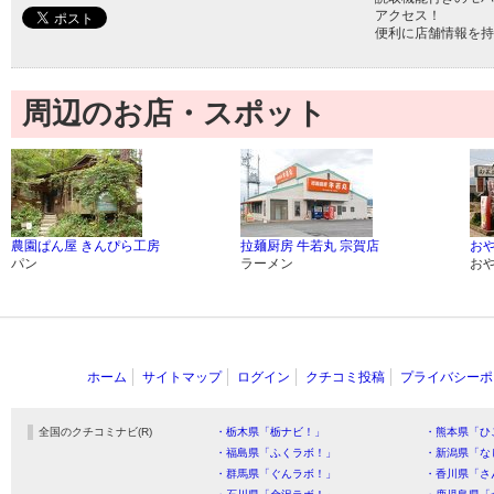
アクセス！
便利に店舗情報を持
周辺のお店・スポット
農園ぱん屋 きんぴら工房
拉麺厨房 牛若丸 宗賀店
お
パン
ラーメン
お
ホーム
サイトマップ
ログイン
クチコミ投稿
プライバシーポ
全国のクチコミナビ(R)
・栃木県「栃ナビ！」
・熊本県「ひ
・福島県「ふくラボ！」
・新潟県「な
・群馬県「ぐんラボ！」
・香川県「さ