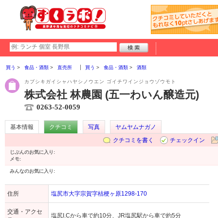
買う
食品・酒類
直売所
買う
食品・酒類
酒類
カブシキガイシャハヤシノウエン ゴイチワインジョウゾウモト
株式会社 林農園 (五一わいん醸造元)
0263-52-0059
基本情報
クチコミ
写真
ヤムヤムナガノ
クチコミを書く
チェックイン
じぶんのお気に入り:
メモ:
みんなのお気に入り:
住所
塩尻市大字宗賀字桔梗ヶ原1298-170
交通・アクセ
塩尻I.Cから車で約10分、JR塩尻駅から車で約5分