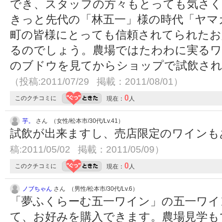
でき、スタッフの方々もとっても気さ
きっと先代の「林五一」様の時代「ヤマ
町の皆様にとっても信頼されてられたお
るのでしょう。農場ではたわわに実るワ
のブドウを見てからショップで試飲さ
（投稿:2011/07/29 掲載：2011/08/01）
0
このクチコミに
現在：
人
芋。
さん （女性/松本市/30代/Lv.41）
試飲が出来ますし、売店限定のワインも
稿:2011/05/02 掲載：2011/05/09）
0
このクチコミに
現在：
人
ノブちゃん
さん （男性/松本市/30代/Lv.6）
「夢ふくらーむ五一ワイン」の五一ワイ
て、お好みを購入できます。農場見学