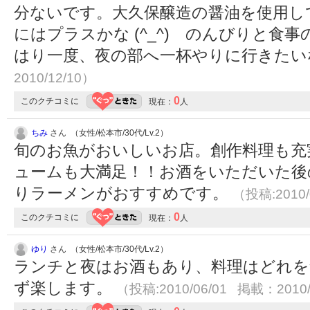
分ないです。大久保醸造の醤油を使用し
にはプラスかな (^_^) のんびりと食
はり一度、夜の部へ一杯やりに行きた
2010/12/10）
0
このクチコミに
現在：
人
ちみ
さん （女性/松本市/30代/Lv.2）
旬のお魚がおいしいお店。創作料理も充
ュームも大満足！！お酒をいただいた後
りラーメンがおすすめです。
（投稿:2010/
0
このクチコミに
現在：
人
ゆり
さん （女性/松本市/30代/Lv.2）
ランチと夜はお酒もあり、料理はどれを
ず楽します。
（投稿:2010/06/01 掲載：2010/