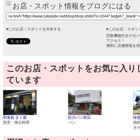
お店・スポット情報をブログにはる
■
このお店・スポットを共有する
■
このお店・スポッ
読取機能付きのモバ
アクセス！
便利に店舗情報を持
このお店・スポットをお気に入り
ています
和食処 きく蔵
松川パン商店
味処
割烹・懐石料理
パン
焼
き