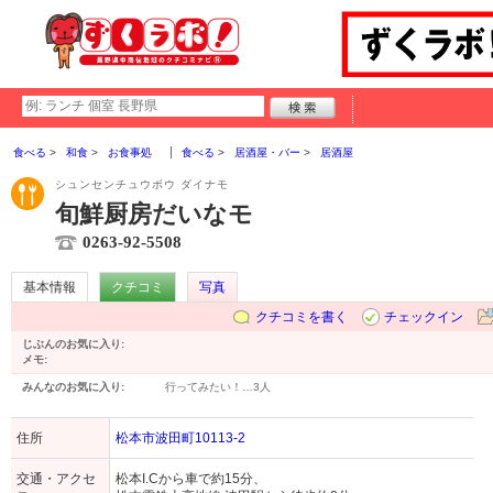
食べる
和食
お食事処
食べる
居酒屋・バー
居酒屋
シュンセンチュウボウ ダイナモ
旬鮮厨房だいなモ
0263-92-5508
基本情報
クチコミ
写真
クチコミを書く
チェックイン
じぶんのお気に入り:
メモ:
みんなのお気に入り:
行ってみたい！…
3人
住所
松本市波田町10113-2
交通・アクセ
松本I.Cから車で約15分、