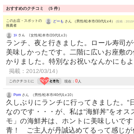
おすすめのクチコミ （
5
件）
このお店・スポットの
どーも
さん （男性/松本市/30代/Lv.4）
(投稿：2010/
推薦者
ｺﾄ
さん （女性/松本市/20代/Lv.3）
ランチ、夜と行きました。ロール寿司が
美味しかったです。二階に広いお座敷の
かりました。特別なお祝いなんかにも
掲載：2012/03/14）
0
このクチコミに
現在：
人
Pom
さん （男性/松本市/40代/Lv.10）
久しぶりにランチに行ってきました。“
なのです・・・が、私は“海鮮丼”をオ
モ」の海鮮丼は、ホントに美味しいです
青！ ご主人が丹誠込めてるって感じが