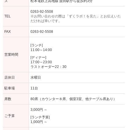
ス
松本電鉄上高地線 波田駅から徒歩約3分
0263-92-5508
TEL
※お問い合わせの際は「ずくラボ！を見た」とお伝えいた
だければ幸いです。
FAX
0263-92-5508
[ランチ]
11:00～14:00
営業時間
[ディナー]
17:00～23:00
ラストオーダー22：30
店休日
水曜日
駐車場
11台
席数
80席（カウンター８席、個室3室、他テーブル席あり）
3,000円 ～
ご予算
[ランチ予算]
1,000円 ～