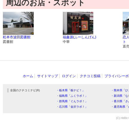
周辺のお店・スポット
松本市波田図書館
福鑫源(ふーしんげん)
恋
図書館
中華
ト
直
ホーム
サイトマップ
ログイン
クチコミ投稿
プライバシーポ
全国のクチコミナビ(R)
・栃木県「栃ナビ！」
・熊本県「ひ
・福島県「ふくラボ！」
・新潟県「な
・群馬県「ぐんラボ！」
・香川県「さ
・石川県「金沢ラボ！」
・鹿児島県「
(C) HitBit