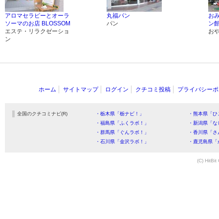
アロマセラピーとオーラ
丸福パン
お
ソーマのお店 BLOSSOM
パン
ン
エステ・リラクゼーショ
お
ン
ホーム
サイトマップ
ログイン
クチコミ投稿
プライバシーポ
全国のクチコミナビ(R)
・栃木県「栃ナビ！」
・熊本県「ひ
・福島県「ふくラボ！」
・新潟県「な
・群馬県「ぐんラボ！」
・香川県「さ
・石川県「金沢ラボ！」
・鹿児島県「
(C) HitBit