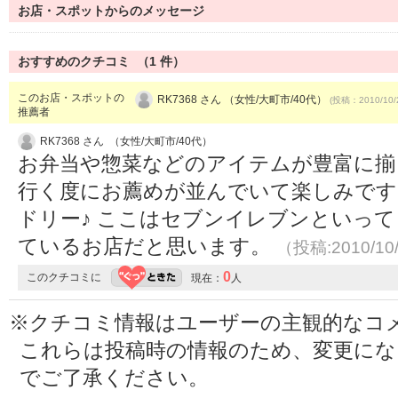
お店・スポットからのメッセージ
おすすめのクチコミ （
1
件）
このお店・スポットの
RK7368 さん （女性/大町市/40代）
(投稿：2010/10/
推薦者
RK7368 さん （女性/大町市/40代）
お弁当や惣菜などのアイテムが豊富に揃
行く度にお薦めが並んでいて楽しみです
ドリー♪ ここはセブンイレブンといっ
ているお店だと思います。
（投稿:2010/10
0
このクチコミに
現在：
人
※クチコミ情報はユーザーの主観的なコ
これらは投稿時の情報のため、変更に
でご了承ください。