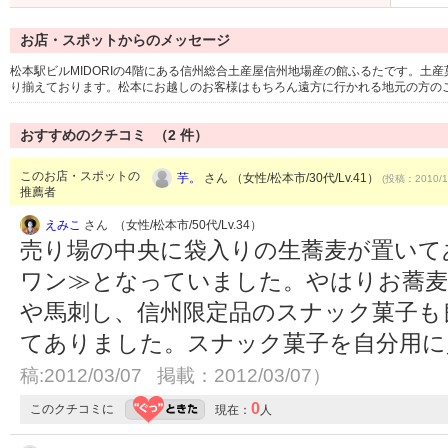
お店・スポットからのメッセージ
松本駅ビルMIDORIの4階にある信州総合土産屋信州地場産の館ふるたです。土
り揃えております。松本にお越しのお客様はもちろん遠方に行かれる地元の方の
おすすめのクチコミ （
2
件）
このお店・スポットの
芋。
さん （女性/松本市/30代/Lv.41）
(投稿：2010/1
推薦者
えみこ
さん （女性/松本市/50代/Lv.34）
売り場の中央に袋入りの生蕎麦が置いて
ワン≫となっていました。やはりお蕎麦
や馬刺し、信州限定品のスナック菓子も
てありました。スナック菓子を自分用
稿:2012/03/07 掲載：2012/03/07）
0
このクチコミに
現在：
人