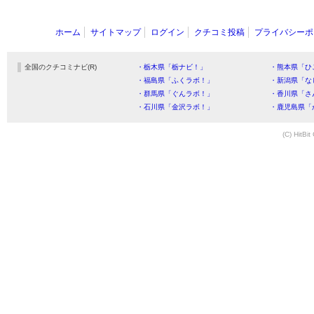
ホーム
サイトマップ
ログイン
クチコミ投稿
プライバシーポ
全国のクチコミナビ(R)
・栃木県「栃ナビ！」
・熊本県「ひ
・福島県「ふくラボ！」
・新潟県「な
・群馬県「ぐんラボ！」
・香川県「さ
・石川県「金沢ラボ！」
・鹿児島県「
(C) HitBit