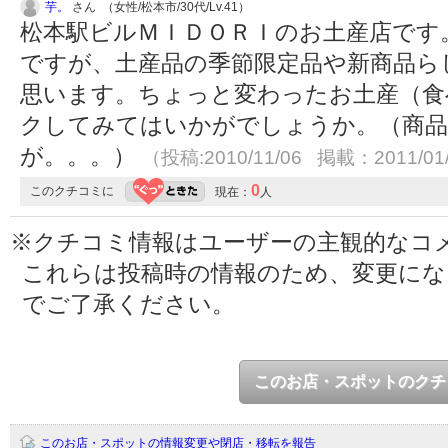
芋。
さん （女性/松本市/30代/Lv.41）
松本駅ビルＭＩＤＯＲＩのお土産店です
ですが、土産品の季節限定品や新商品ら
思います。ちょっと変わったお土産（食
クしてみてはいかがでしょうか。（商品
が。。。）
（投稿:2010/11/06 掲載：2011/01
0
このクチコミに
現在：
人
※クチコミ情報はユーザーの主観的なコ
これらは投稿時の情報のため、変更に
でご了承ください。
このお店・スポットのクチ
このお店・スポットの情報変更や閉店・移転を報告