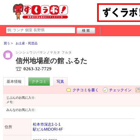
買う
お土産・民芸品
シンシュウジバサンノヤカタ フルタ
信州地場産の館 ふるた
0263-32-7729
基本情報
クチコミ
写真
クチコミを書く
チェックイン
じぶんのお気に入り:
メモ:
みんなのお気に入り:
松本市深志1-1-1
住所
駅ビルMIDORI 4F