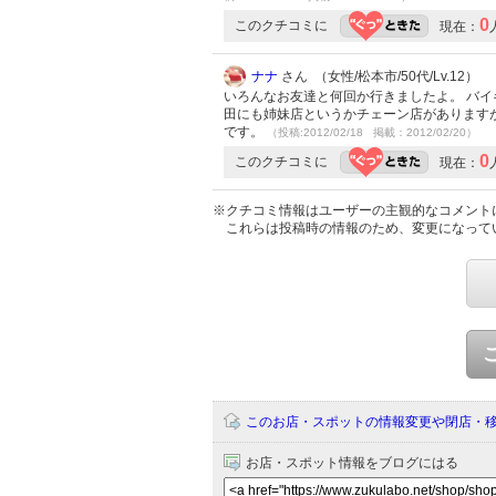
0
このクチコミに
現在：
ナナ
さん （女性/松本市/50代/Lv.12）
いろんなお友達と何回か行きましたよ。 バ
田にも姉妹店というかチェーン店があります
です。
（投稿:2012/02/18 掲載：2012/02/20）
0
このクチコミに
現在：
※クチコミ情報はユーザーの主観的なコメント
これらは投稿時の情報のため、変更になって
このお店・スポットの情報変更や閉店・
お店・スポット情報をブログにはる