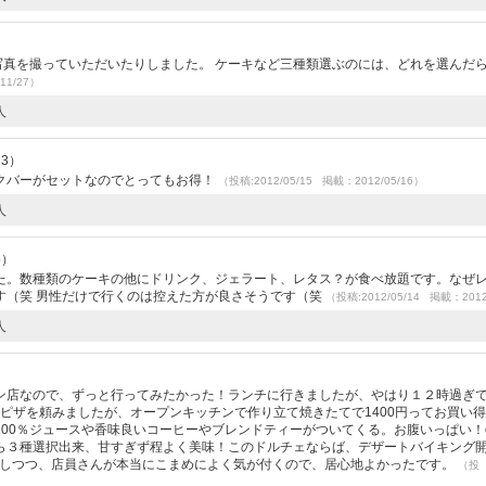
）
写真を撮っていただいたりしました。 ケーキなど三種類選ぶのには、どれを選んだ
11/27）
人
13）
クバーがセットなのでとってもお得！
（投稿:2012/05/15 掲載：2012/05/16）
人
5）
た。数種類のケーキの他にドリンク、ジェラート、レタス？が食べ放題です。なぜ
す（笑 男性だけで行くのは控えた方が良さそうです（笑
（投稿:2012/05/14 掲載：2012
人
ン店なので、ずっと行ってみたかった！ランチに行きましたが、やはり１２時過ぎ
)bピザを頼みましたが、オープンキッチンで作り立て焼きたてで1400円ってお買い
0％ジュースや香味良いコーヒーやブレンドティーがついてくる。お腹いっぱい！o(^
ら３種選択出来、甘すぎず程よく美味！このドルチェならば、デザートバイキング
りとしつつ、店員さんが本当にこまめによく気が付くので、居心地よかったです。
（投