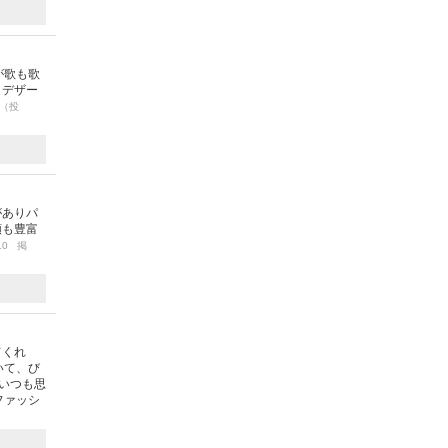
が歌も歌
！デザー
（投
がありパ
類も豊富
/10 掲
てくれ
いて、び
もいつも思
ファッシ