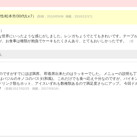
/松本市/30代/Lv.7）
(投稿：2010/05/06 掲載：2010/12/17)
1）
な世界にいったような感じがしました。レンガちょうでとてもきれいです。テーブ
が、お食事は種類が抱負でケーキもたくさんあり、とてもおいしかったです。
（投
人
）
のですがすでにほぼ満席。 即着席出来たのはラッキーでした。 メニューの説明も
はバジルのキノコのパスタ(和風)。 これだけでも食べ応え十分なのですが、バイキ
ドリンク類もホット、アイスいずれも数種類あるので満足度さらにアップ。 今回ド
？
（投稿:2017/02/25 掲載：2017/03/16）