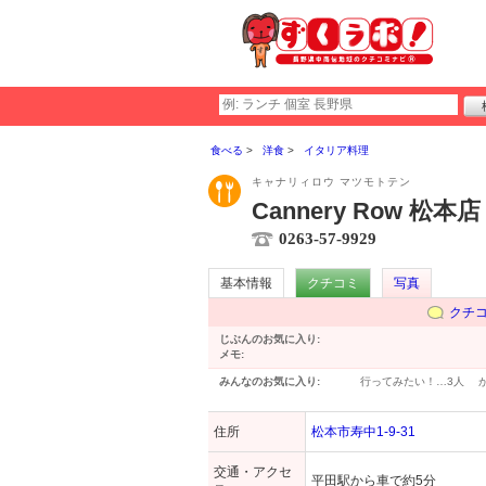
食べる
洋食
イタリア料理
キャナリィロウ マツモトテン
Cannery Row 松本店
0263-57-9929
基本情報
クチコミ
写真
クチ
じぶんのお気に入り:
メモ:
みんなのお気に入り:
行ってみたい！…
3人
住所
松本市寿中1-9-31
交通・アクセ
平田駅から車で約5分