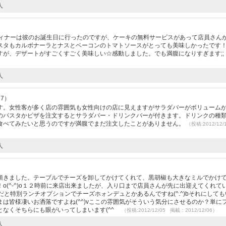
人
ディナーは彼のお誕生日に行ったのですが、ケーキの無料サービスがあって店員さん
スタもカルボナーラとナスとベーコンのトマトソースがとっても美味しかったです
すが、デザートがすごくすごく美味しい☆感動しました。でも満腹になりすぎます;;
人
17）
す。女性客が多く店の雰囲気も女性向けの店に見えますがサラダバーがボリューム
のパスタかピザを注文するとサラダバー・ドリンクバーが付きます。ドリンクの種
食べてみたいと思うのですが満腹でまだ注文したことがありません。
（投稿:2012/12
人
頂きました。テーブルでチーズを卸してかけてくれて、黒胡椒も大きなミルでかけ
o(^-^)o１２時前に来店出来ましたが、入り口まで店員さんが先に出迎えてくれて
以上だと特別ランチオプションでチーズホォンデュとかあるんですね(^.^)bそれにして
は皆様凄いお洒落ですよね(^^)vここの雰囲気がそういう気分にさせるのか？単に
なくそちらにも眼がいってしまいます(^^ゞ
（投稿:2012/12/05 掲載：2012/12/06）
人