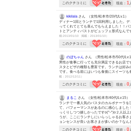
1
このクチコミに
現在：
kikilala
さん （女性/松本市/20代/Lv.1）
ディナー1回とランチで1回利用しました。
ってくれてとても喜んでもらえました！！パ
トとアンティパストがビュッフェ形式なんで
稿:2013/01/10 掲載：2013/01/10）
0
このクチコミに
現在：
のぼちゃん
さん （男性/松本市/50代/Lv.
男性が食事に行っても充分満足できるお店で
スタとピザの種類も豊富です。ランチは好み
です。食べる前にはいつも食後にスイーツも
載：2012/12/11）
0
このクチコミに
現在：
まるこ
さん （女性/松本市/40代/Lv.15）
ランチで一番人気のパスタのカルボナーラを
て、パフォーマンスがあるのに感心しました！
っくりしつつ嬉しかったですo(^-^)o２人
うが、ここにランチしにいらっしゃるお客さま
ョンセンスが良いお客さまが多いのか？なんと
0
このクチコミに
現在：