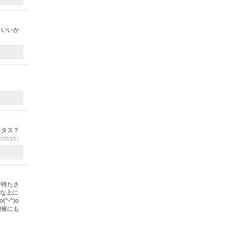
らいいか
レタス？
/05/15）
で待たさ
得な上に
-^)o
開催にも