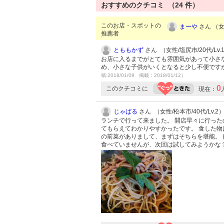
おすすめのクチコミ （
24
件）
このお店・スポットの
まーや
さん （女性
推薦者
とももかず
さん （女性/塩尻市/20代/Lv.
お店に入るまでがとても雰囲気があって小さ
め、小さな子供がいくとなると少し不便です
稿:2018/01/09 掲載：2018/01/12）
0
このクチコミに
現在：
じゃばる
さん （女性/松本市/40代/Lv.2
ランチで行って来ました。 開店早々に行った
てもらえてわかりやすかったです。 食した物
の前菜がありまして、まずはそちらを堪能。
食べていませんが、次回は試してみようかな