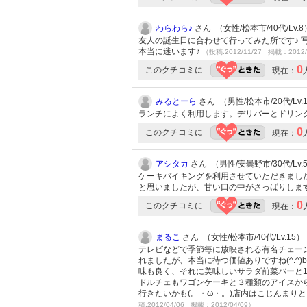
わらわら♪
さん （女性/松本市/40代/Lv.8
友人の誕生日に合わせて行ってみた所です♪ 
本当に迷います♪
（投稿:2012/11/27 掲載：2012/
0
このクチコミに
現在：
みるとーら
さん （男性/松本市/20代/Lv.
ランチによく利用します。デリバーとドリン
0
このクチコミに
現在：
アシタカ
さん （男性/安曇野市/30代/Lv.
ケーキバイキングを利用させていただきまし
と思いましたが、甘い口の中がさっぱりしま
0
このクチコミに
現在：
まるこ
さん （女性/松本市/40代/Lv.15）
テレビなどで季節毎に放映される有名チェー
れましたが、本当に待つ価値ありですね(^.^
味も良く、それに美味しいサラダ前菜バーと10
ドルチェもワゴンケーキと３種類のアイスか
行きたいかも(。・ω・。)店内はこじんま
稿:2012/04/06 掲載：2012/04/09）