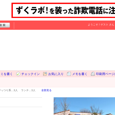
ようこそ！
ゲスト
さん
コミを書く
チェックイン
お気に入り
メモを書く
印刷用ページ
がっつり系…
3人
ランチ…
3人
全部見る