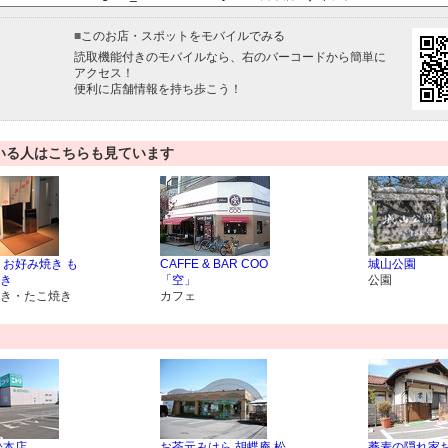
■
このお店・スポットをモバイルでみる
読取機能付きのモバイルなら、右のバーコードから簡単に
アクセス！
便利に店舗情報を持ち歩こう！
いる人はこちらも見ています
 お好み焼き も
CAFFE & BAR COO
城山公園
き
「空」
公園
き・たこ焼き
カフェ
松本店
お茶元みはら 胡蝶庵 松
蕎麦の隠れ家