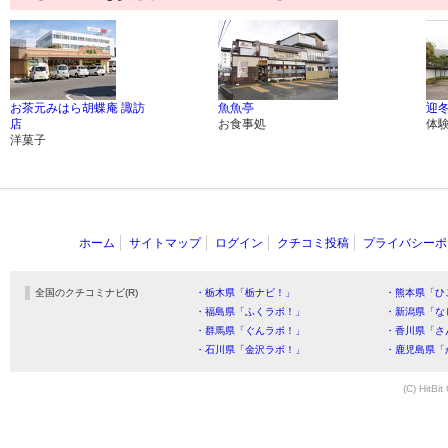
お茶元みはら胡蝶庵 諏訪
魚魚亭
迎
店
お食事処
体
洋菓子
ホーム
サイトマップ
ログイン
クチコミ投稿
プライバシーポ
全国のクチコミナビ(R)
・栃木県「栃ナビ！」
・熊本県「ひ
・福島県「ふくラボ！」
・新潟県「な
・群馬県「ぐんラボ！」
・香川県「さ
・石川県「金沢ラボ！」
・鹿児島県「
(C) HitBit