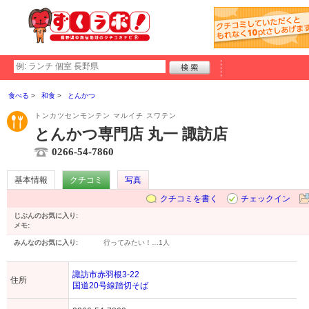
食べる
和食
とんかつ
トンカツセンモンテン マルイチ スワテン
とんかつ専門店 丸一 諏訪店
0266-54-7860
基本情報
クチコミ
写真
クチコミを書く
チェックイン
じぶんのお気に入り:
メモ:
みんなのお気に入り:
行ってみたい！…
1人
諏訪市赤羽根3-22
住所
国道20号線踏切そば