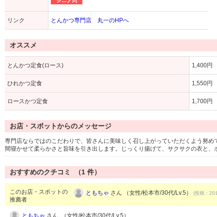
リンク
とんかつ専門店 丸一のHPへ
オススメ
とんかつ定食(ロース)
1,400円
ひれかつ定食
1,550円
ロースかつ定食
1,700円
お店・スポットからのメッセージ
専門店ならではのこだわりで、皆さんに美味しく召し上がっていただくよう努めて
間寝かせて柔らかさと旨味を引き出します。じっくり揚げて、サクサクの衣と、
おすすめのクチコミ （
1
件）
このお店・スポットの
ともちゃ
さん （女性/松本市/30代/Lv.5）
(投稿：201
推薦者
ともちゃ
さん （女性/松本市/30代/Lv.5）