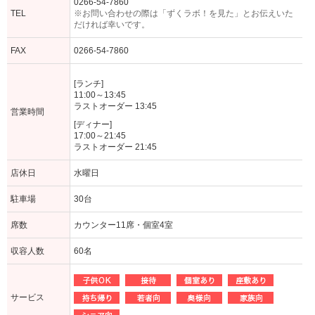
0266-54-7860
TEL
※お問い合わせの際は「ずくラボ！を見た」とお伝えいた
だければ幸いです。
FAX
0266-54-7860
[ランチ]
11:00～13:45
ラストオーダー 13:45
営業時間
[ディナー]
17:00～21:45
ラストオーダー 21:45
店休日
水曜日
駐車場
30台
席数
カウンター11席・個室4室
収容人数
60名
サービス