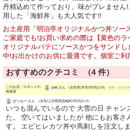
丹精込めて作っており、味がブレません!
用した「海鮮丼」も大人気です!!
お土産用「明治亭オリジナルかつ丼ソース
ご家庭でも!お買い求めの際は【黄色のラ
オリジナルパテにソースかつをサンドし
中!お出かけのお供に最適です。個室ご利
おすすめのクチコミ （
4
件）
このお店・スポットの
yuki
さん （女性/松本市/30代/Lv.8）
(投稿：2010/05/
推薦者
ぴっちー
さん （女性/上伊那郡箕輪町/30代/Lv.3）
いつも混んでいるので 大雪の日 チャ
た。 空いてはいましたが 他にもお客さ
す。 エビヒレカツ丼や馬刺しを注文し