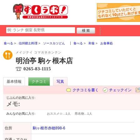
食べる
信州郷土料理
ソースカツどん
食べる
和食
お食事処
メイジテイ コマガネホンテン
明治亭 駒ヶ根本店
0265-83-1115
基本情報
クチコミ
写真
クチコミを書く
チェックイン
じぶんのお気に入り:
メモ:
みんなのお気に入り:
おススメ☆…
1人
県名物…
1人
住所
駒ヶ根市赤穂898-6
交通・アクセ