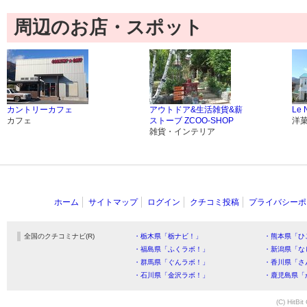
周辺のお店・スポット
カントリーカフェ
アウトドア&生活雑貨&薪
Le 
カフェ
ストーブ ZCOO-SHOP
洋
雑貨・インテリア
ホーム
サイトマップ
ログイン
クチコミ投稿
プライバシーポ
全国のクチコミナビ(R)
・栃木県「栃ナビ！」
・熊本県「ひ
・福島県「ふくラボ！」
・新潟県「な
・群馬県「ぐんラボ！」
・香川県「さ
・石川県「金沢ラボ！」
・鹿児島県「
(C) HitBit