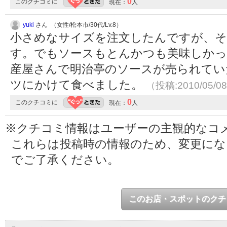
0
このクチコミに
現在：
人
yuki
さん （女性/松本市/30代/Lv.8）
小さめなサイズを注文したんですが、
す。でもソースもとんかつも美味しかっ
産屋さんで明治亭のソースが売られてい
ツにかけて食べました。
（投稿:2010/05/0
0
このクチコミに
現在：
人
※クチコミ情報はユーザーの主観的なコ
これらは投稿時の情報のため、変更に
でご了承ください。
このお店・スポットのクチ