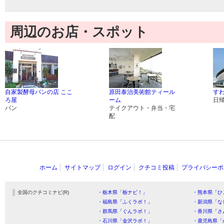
周辺のお店・スポット
自家製酵母パンの店 ここ
原田泰治美術館ティール
す
ろ屋
ーム
日
パン
テイクアウト・弁当・宅
配
ホーム
サイトマップ
ログイン
クチコミ投稿
プライバシーポ
全国のクチコミナビ(R)
・栃木県「栃ナビ！」
・熊本県「ひ
・福島県「ふくラボ！」
・新潟県「な
・群馬県「ぐんラボ！」
・香川県「さ
・石川県「金沢ラボ！」
・鹿児島県「