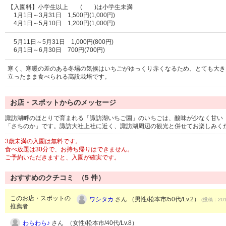
【入園料】小学生以上 ( )は小学生未満
1月1日～3月31日 1,500円(1,000円)
4月1日～5月10日 1,200円(1,000円)
5月11日～5月31日 1,000円(800円)
6月1日～6月30日 700円(700円)
寒く、寒暖の差のある冬場の気候はいちごがゆっくり赤くなるため、とても大き
立ったまま食べられる高設栽培です。
お店・スポットからのメッセージ
諏訪湖畔のほとりで育まれる「諏訪湖いちご園」のいちごは、酸味が少なく甘い
「さちのか」です。諏訪大社上社に近く、諏訪湖周辺の観光と併せてお楽しみく
3歳未満の入園は無料です。
食べ放題は30分で、お持ち帰りはできません。
ご予約いただきますと、入園が確実です。
おすすめのクチコミ （
5
件）
このお店・スポットの
ワシタカ
さん （男性/松本市/50代/Lv.2）
(投稿：201
推薦者
わらわら♪
さん （女性/松本市/40代/Lv.8）