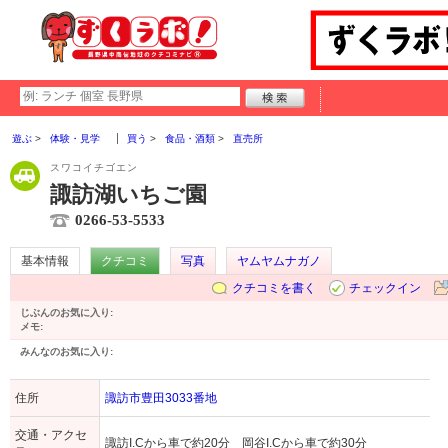
遊ぶ
体験・見学
買う
食品・酒類
直売所
スワコイチゴエン
諏訪湖いちご園
0266-53-5533
基本情報
クチコミ
写真
ヤムヤムナガノ
クチコミを書く
チェックイン
じぶんのお気に入り:
メモ:
みんなのお気に入り:
住所
諏訪市豊田3033番地
交通・アクセ
諏訪I.Cから車で約20分 岡谷I.Cから車で約30分