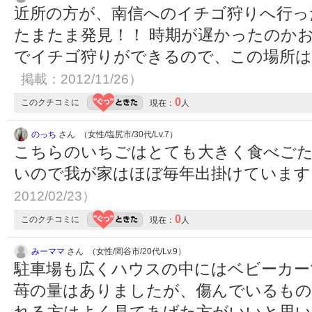
近所の方が、南信へのイチゴ狩りへ行っ
たまたま発見！！ 時期が遅かったのかお
でイチゴ狩りができるので、この場所は
掲載：2012/11/26）
0
このクチコミに
現在：
人
のっち
さん （女性/塩尻市/30代/Lv.7）
こちらのいちごはとても大きく食べごた
いので我が家はほぼ毎年出掛けています
2012/02/23）
0
このクチコミに
現在：
人
みーママ
さん （女性/岡谷市/20代/Lv.9）
駐車場も広くハウスの中にはベビーカー
苺の量はありましたが、傷んでいるもの