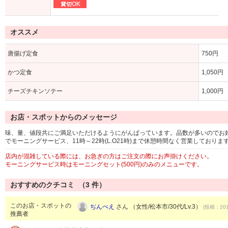
オススメ
唐揚げ定食
750円
かつ定食
1,050円
チーズチキンソテー
1,000円
お店・スポットからのメッセージ
味、量、値段共にご満足いただけるようにがんばっています。品数が多いのでお好
でモーニングサービス、11時～22時(L.O21時)まで休憩時間なく営業しており
店内が混雑している際には、お急ぎの方はご注文の際にお声掛けください。
モーニングサービス時はモーニングセット(500円)のみのメニューです。
おすすめのクチコミ （
3
件）
このお店・スポットの
ぢんべえ
さん （女性/松本市/30代/Lv.3）
(投稿：201
推薦者