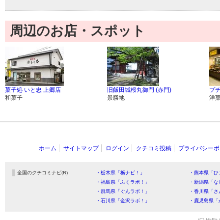
周辺のお店・スポット
菓子処 いと忠 上郷店
旧飯田城桜丸御門 (赤門)
プ
和菓子
景勝地
洋
ホーム
サイトマップ
ログイン
クチコミ投稿
プライバシーポ
全国のクチコミナビ(R)
・栃木県「栃ナビ！」
・熊本県「ひ
・福島県「ふくラボ！」
・新潟県「な
・群馬県「ぐんラボ！」
・香川県「さ
・石川県「金沢ラボ！」
・鹿児島県「
(C) HitBit