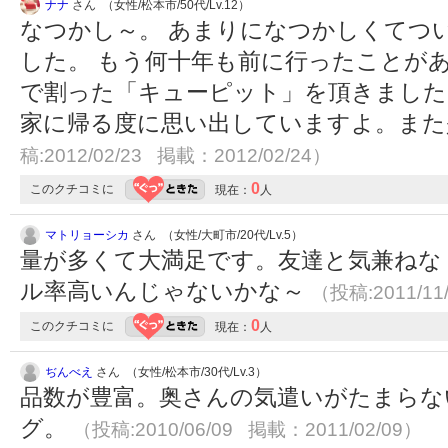
ナナ
さん （女性/松本市/50代/Lv.12）
なつかし～。 あまりになつかしくてつ
した。 もう何十年も前に行ったことが
で割った「キューピット」を頂きました
家に帰る度に思い出していますよ。ま
稿:2012/02/23 掲載：2012/02/24）
0
このクチコミに
現在：
人
マトリョーシカ
さん （女性/大町市/20代/Lv.5）
量が多くて大満足です。友達と気兼ねな
ル率高いんじゃないかな～
（投稿:2011/11
0
このクチコミに
現在：
人
ぢんべえ
さん （女性/松本市/30代/Lv.3）
品数が豊富。奥さんの気遣いがたまらな
グ。
（投稿:2010/06/09 掲載：2011/02/09）