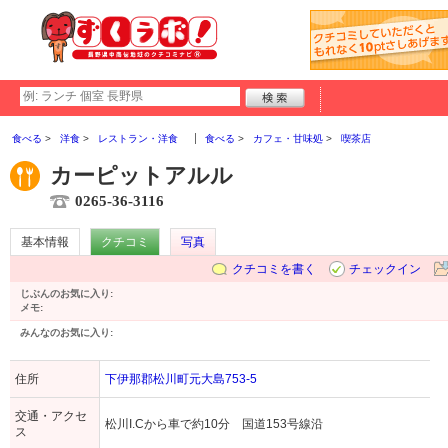
食べる
洋食
レストラン・洋食
食べる
カフェ・甘味処
喫茶店
カーピットアルル
0265-36-3116
基本情報
クチコミ
写真
クチコミを書く
チェックイン
じぶんのお気に入り:
メモ:
みんなのお気に入り:
住所
下伊那郡松川町元大島753-5
交通・アクセ
松川I.Cから車で約10分 国道153号線沿
ス