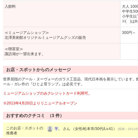
入館料
大人 100
中学生500
小学生以下
※( )
≪ミュージアムショップ≫
300円～
北澤美術館オリジナルミュージアムグッズの販売
≪喫茶室≫
諏訪湖が一望出来ます。
お店・スポットからのメッセージ
世界屈指のアール・ヌーヴォーのガラス工芸品、現代日本画を展示しています。
ール・ガレ作の『ひとよ茸ランプ』は必見です。
ミュージアムショップのみクレジットカード利用可。
※2013年4月20日よりリニューアルオープン
おすすめのクチコミ （
3
件）
このお店・スポットの
芋。
さん （女性/松本市/30代/Lv.41）
(投稿：2011/0
推薦者