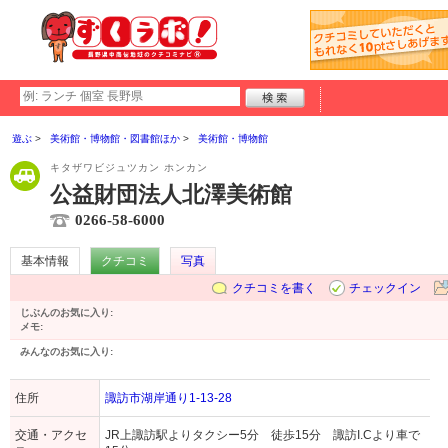
遊ぶ
美術館・博物館・図書館ほか
美術館・博物館
キタザワビジュツカン ホンカン
公益財団法人北澤美術館
0266-58-6000
基本情報
クチコミ
写真
クチコミを書く
チェックイン
じぶんのお気に入り:
メモ:
みんなのお気に入り:
住所
諏訪市湖岸通り1-13-28
交通・アクセ
JR上諏訪駅よりタクシー5分 徒歩15分 諏訪I.Cより車で