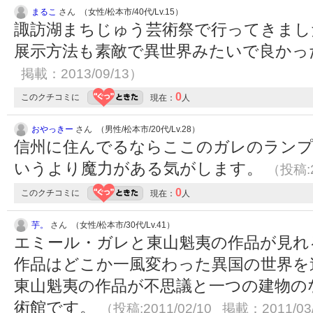
まるこ
さん （女性/松本市/40代/Lv.15）
諏訪湖まちじゅう芸術祭で行ってきまし
展示方法も素敵で異世界みたいで良かったで
掲載：2013/09/13）
0
このクチコミに
現在：
人
おやっきー
さん （男性/松本市/20代/Lv.28）
信州に住んでるならここのガレのランプ
いうより魔力がある気がします。
（投稿:2
0
このクチコミに
現在：
人
芋。
さん （女性/松本市/30代/Lv.41）
エミール・ガレと東山魁夷の作品が見れ
作品はどこか一風変わった異国の世界を
東山魁夷の作品が不思議と一つの建物の
術館です。
（投稿:2011/02/10 掲載：2011/03