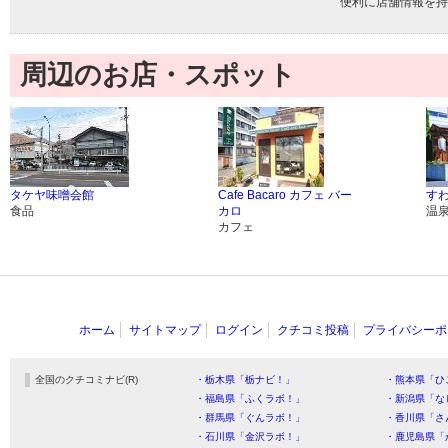
便利に店舗情報を持
周辺のお店・スポット
タケヤ味噌会館
Cafe Bacaro カフェ バー
す
食品
カロ
温
カフェ
ホーム
サイトマップ
ログイン
クチコミ投稿
プライバシーポ
全国のクチコミナビ(R)
・栃木県「栃ナビ！」
・熊本県「ひ
・福島県「ふくラボ！」
・新潟県「な
・群馬県「ぐんラボ！」
・香川県「さ
・石川県「金沢ラボ！」
・鹿児島県「