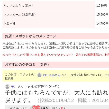
ちいさいおうち (絵本)
1,680円
ネフスピール (木製玩具)
15,500円
木製本柵
14,700
お店・スポットからのメッセージ
本は心にうるおいをもたらします。選書にお困りの折はスタッフに是非ご相談下
ご案内致します。木のおもちゃは木遊舎など国内外の良質な物をそろえておりま
ゆったりとした空間でご本を選んでいただきたいので、店内での携帯電話のご利
おすすめのクチコミ （
3
件）
このお店・スポットの
おりゃあさん
さん （女性/松本市/40代/Lv.14）
(投
推薦者
芋。
さん （女性/松本市/30代/Lv.41）
子供にはもちろんですが、大人にも訪れ
戻ります。
（投稿:2011/04/12 掲載：2011/04
0
このクチコミに
現在：
人