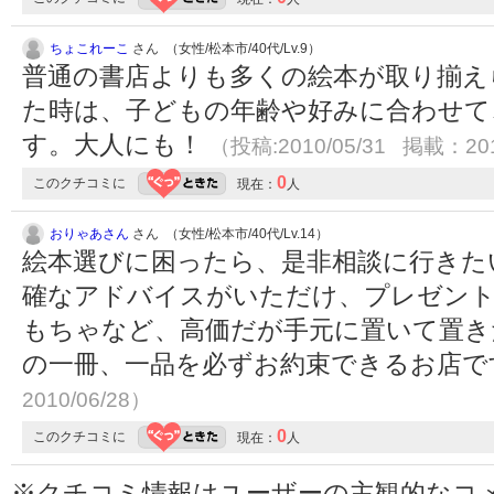
ちょこれーこ
さん （女性/松本市/40代/Lv.9）
普通の書店よりも多くの絵本が取り揃え
た時は、子どもの年齢や好みに合わせて
す。大人にも！
（投稿:2010/05/31 掲載：201
0
このクチコミに
現在：
人
おりゃあさん
さん （女性/松本市/40代/Lv.14）
絵本選びに困ったら、是非相談に行きた
確なアドバイスがいただけ、プレゼント
もちゃなど、高価だが手元に置いて置き
の一冊、一品を必ずお約束できるお店
2010/06/28）
0
このクチコミに
現在：
人
※クチコミ情報はユーザーの主観的なコ