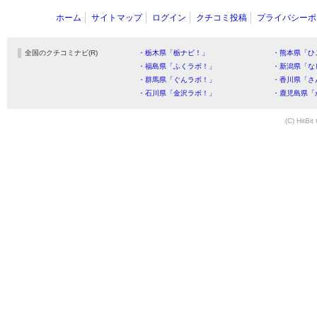
ホーム
サイトマップ
ログイン
クチコミ投稿
プライバシーポ
全国のクチコミナビ(R)
・栃木県「栃ナビ！」
・熊本県「ひ
・福島県「ふくラボ！」
・新潟県「な
・群馬県「ぐんラボ！」
・香川県「さ
・石川県「金沢ラボ！」
・鹿児島県「
(C) HitBit