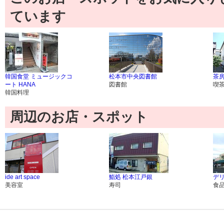
ています
韓国食堂 ミュージックコ
松本市中央図書館
茶
ート HANA
図書館
喫
韓国料理
周辺のお店・スポット
ide art space
鮨処 松本江戸銀
デ
美容室
寿司
食