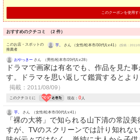
このクーポンを使用す
おすすめのクチコミ （
2
件）
このお店・スポットの
芋。
さん （女性/松本市/30代/Lv.41）
(投稿：2011/0
推薦者
おやっきー
さん （男性/松本市/20代/Lv.28）
ドラマで画家は有名でも、作品を見た事
す。ドラマを思い返して鑑賞するとよ
掲載：2011/08/09）
0
このクチコミに
現在：
人
芋。
さん （女性/松本市/30代/Lv.41）
「裸の大将」で知られる山下清の常設美
すが、TVのスクリーンでは計り知れな
味が云々ではなく、単純に大人から子供