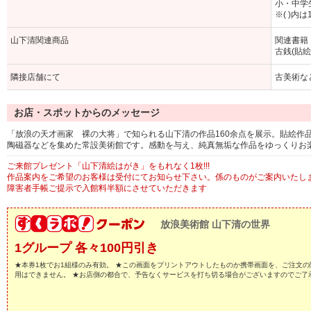
小・中学生 
※( )内
山下清関連商品
関連書籍
古銭(貼
隣接店舗にて
古美術な
お店・スポットからのメッセージ
「放浪の天才画家 裸の大将」で知られる山下清の作品160余点を展示。貼絵作
陶磁器などを集めた常設美術館です。感動を与え、純真無垢な作品をゆっくりお
ご来館プレゼント「山下清絵はがき」をもれなく1枚!!!
作品案内をご希望のお客様は受付にてお知らせ下さい。係のものがご案内いたし
障害者手帳ご提示で入館料半額にさせていただきます
放浪美術館 山下清の世界
1グループ 各々100円引き
★本券1枚でお1組様のみ有効。 ★この画面をプリントアウトしたものか携帯画面を、ご注文の
用はできません。 ★お店側の都合で、予告なくサービスを打ち切る場合がございますのでご了