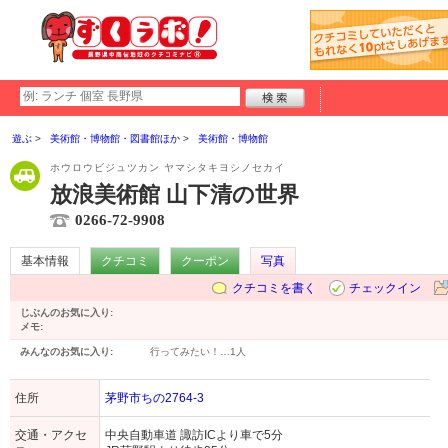
遊ぶ
美術館・博物館・図書館ほか
美術館・博物館
ホウロウビジュツカン ヤマシタキヨシノセカイ
放浪美術館 山下清の世界
0266-72-9908
基本情報
クチコミ
クーポン
写真
クチコミを書く
チェックイン
じぶんのお気に入り:
メモ:
みんなのお気に入り:
行ってみたい！…
1人
住所
茅野市ちの2764-3
交通・アクセ
中央自動車道 諏訪ICより車で5分