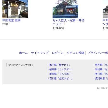
中国食堂 城満
ちゃんぽん・定食・弁当
甲
中華
ハッピー
ン
お食事処
お
ホーム
サイトマップ
ログイン
クチコミ投稿
プライバシーポ
全国のクチコミナビ(R)
・栃木県「栃ナビ！」
・熊本県「ひ
・福島県「ふくラボ！」
・新潟県「な
・群馬県「ぐんラボ！」
・香川県「さ
・石川県「金沢ラボ！」
・鹿児島県「
(C) HitBit