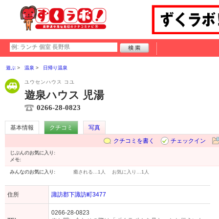
遊ぶ
温泉
日帰り温泉
ユウセンハウス コユ
遊泉ハウス 児湯
0266-28-0823
基本情報
クチコミ
写真
クチコミを書く
チェックイン
じぶんのお気に入り:
メモ:
みんなのお気に入り:
癒される…
1人
お気に入り…
1人
住所
諏訪郡下諏訪町3477
0266-28-0823