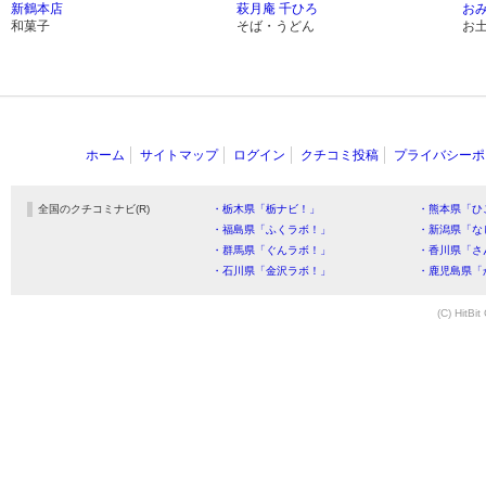
新鶴本店
萩月庵 千ひろ
お
和菓子
そば・うどん
お
ホーム
サイトマップ
ログイン
クチコミ投稿
プライバシーポ
全国のクチコミナビ(R)
・栃木県「栃ナビ！」
・熊本県「ひ
・福島県「ふくラボ！」
・新潟県「な
・群馬県「ぐんラボ！」
・香川県「さ
・石川県「金沢ラボ！」
・鹿児島県「
(C) HitBit