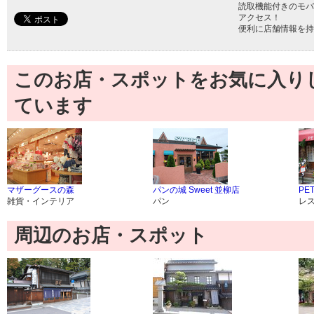
読取機能付きのモバ
アクセス！
便利に店舗情報を持
このお店・スポットをお気に入り
ています
マザーグースの森
パンの城 Sweet 並柳店
PE
雑貨・インテリア
パン
レ
周辺のお店・スポット