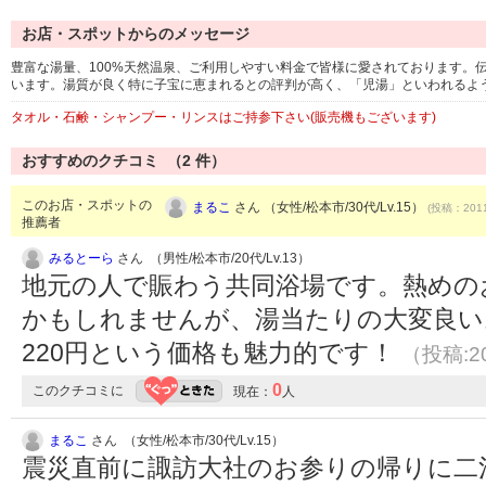
お店・スポットからのメッセージ
豊富な湯量、100%天然温泉、ご利用しやすい料金で皆様に愛されております。
います。湯質が良く特に子宝に恵まれるとの評判が高く、「児湯」といわれるよ
タオル・石鹸・シャンプー・リンスはご持参下さい(販売機もございます)
おすすめのクチコミ （
2
件）
このお店・スポットの
まるこ
さん （女性/松本市/30代/Lv.15）
(投稿：2011
推薦者
みるとーら
さん （男性/松本市/20代/Lv.13）
地元の人で賑わう共同浴場です。熱めの
かもしれませんが、湯当たりの大変良い
220円という価格も魅力的です！
（投稿:20
0
このクチコミに
現在：
人
まるこ
さん （女性/松本市/30代/Lv.15）
震災直前に諏訪大社のお参りの帰りに二