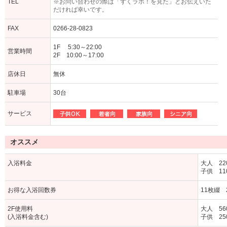
TEL
※お問い合わせの際は「ずくラボ！を見た」とお伝えいた
だければ幸いです。
FAX
0266-28-0823
1F 5:30～22:00
営業時間
2F 10:00～17:00
店休日
無休
駐車場
30台
サービス
オススメ
入浴料金
大人 22
子供 11
お得な入浴回数券
11枚綴 2
2F使用料
大人 56
(入浴料金含む)
子供 25