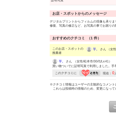
証明写真
お店・スポットからのメッセージ
デジタルプリントからフィルムの現像も承りま
修復、写真の修正など、お写真の事でお困りの
おすすめのクチコミ （
1
件）
このお店・スポットの
芋。
さん （女性/
推薦者
芋。
さん （女性/松本市/30代/Lv.41）
買い物ついでに証明写真で利用しました。手
0
このクチコミに
現在：
※クチコミ情報はユーザーの主観的なコメント
これらは投稿時の情報のため、変更になって